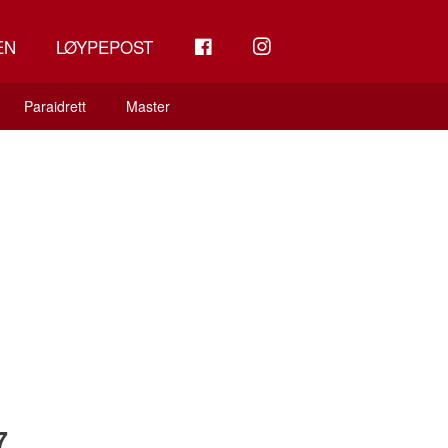
FB
INSTAGRAM
EN
LØYPEPOST
Paraidrett
Master
7