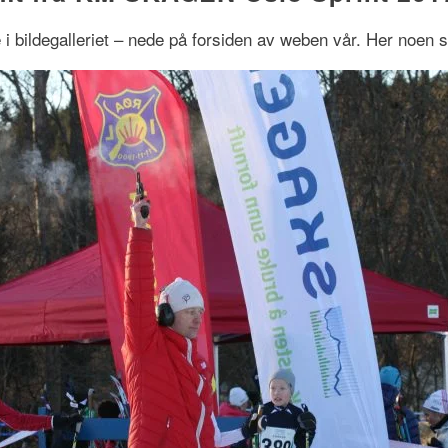
 i bildegalleriet – nede på forsiden av weben vår. Her noen 