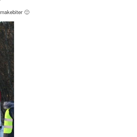
smakebiter 🙂