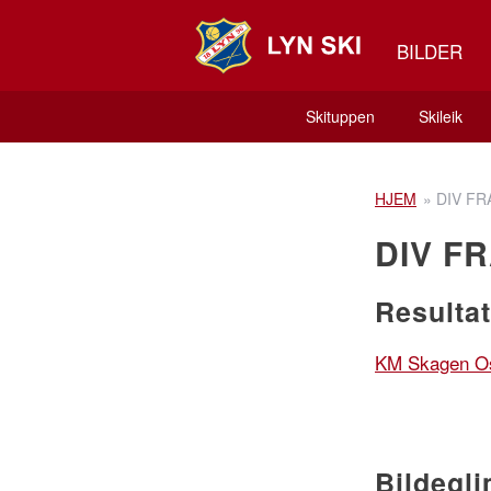
BILDER
Skituppen
Skileik
HJEM
»
DIV FR
DIV FR
Resulta
KM Skagen Osl
Bildegl