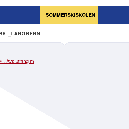
SOMMERSKISKOLEN
NSKI_LANGRENN
☃️ . Avslutning m