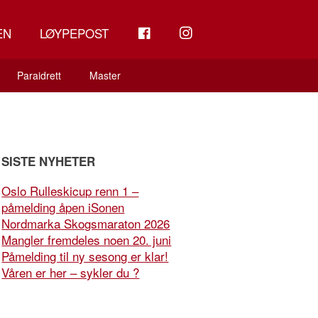
FB
INSTAGRAM
EN
LØYPEPOST
Paraidrett
Master
SISTE NYHETER
Oslo Rulleskicup renn 1 –
påmelding åpen iSonen
Nordmarka Skogsmaraton 2026
Mangler fremdeles noen 20. juni
Påmelding til ny sesong er klar!
Våren er her – sykler du ?