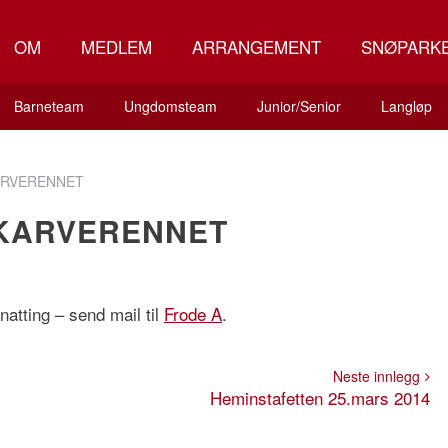
OM
MEDLEM
ARRANGEMENT
SNØPARK
Barneteam
Ungdomsteam
Junior/Senior
Langløp
KARVERENNET
SKARVERENNET
natting – send mail til
Frode A
.
Neste innlegg
Heminstafetten 25.mars 2014