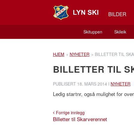
BILDER
Skituppen
Skileik
HJEM
»
NYHETER
»
BILLETTER TIL S
BILLETTER TIL 
PUBLISERT
18. MARS 2014
I
NYHETER
Ledig startnr, også mulighet for over
Forrige innlegg
Billetter til Skarverennet