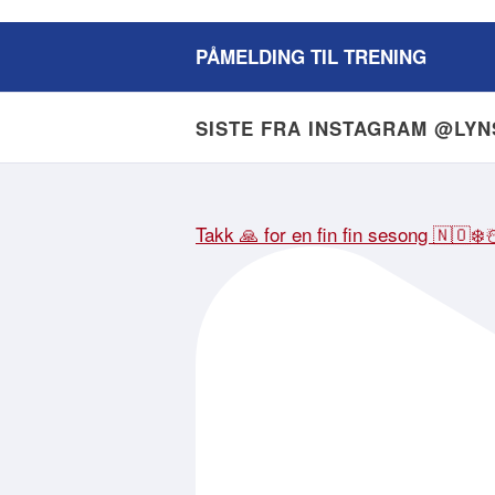
PÅMELDING TIL TRENING
SISTE FRA INSTAGRAM @LY
Takk 🙏 for en fin fin sesong 🇳🇴❄️