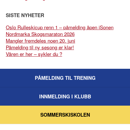
SISTE NYHETER
Oslo Rulleskicup renn 1 – påmelding åpen iSonen
Nordmarka Skogsmaraton 2026
Mangler fremdeles noen 20. juni
Påmelding til ny sesong er klar!
Våren er her – sykler du ?
PÅMELDING TIL TRENING
INNMELDING I KLUBB
SOMMERSKISKOLEN