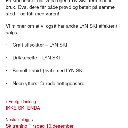
På klubbhuset har vi nå egen LYN SKI Terminal til
bruk. Dvs. dere får både prøvd og betalt på samme
sted – og fått med varen!
Vi minner om at vi også har andre LYN SKI effekter til
salgs:
Craft ullsokker – LYN SKI
·
Drikkebelte – LYN SKI
·
Bomull t-shirt (hvit) med LYN SKI
·
Noen ytterst få røde hettegensere
·
Forrige innlegg
IKKE SKI ENDA
Neste innlegg
Skitrening Tirsdag 10.desember