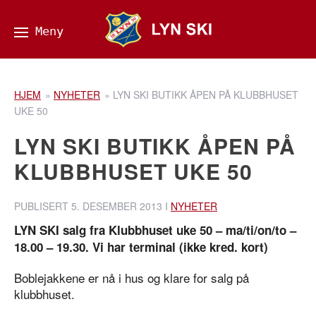
HJEM
»
NYHETER
»
LYN SKI BUTIKK ÅPEN PÅ KLUBBHUSET
UKE 50
LYN SKI BUTIKK ÅPEN PÅ
KLUBBHUSET UKE 50
PUBLISERT
5. DESEMBER 2013
I
NYHETER
LYN SKI salg fra Klubbhuset uke 50 – ma/ti/on/to –
18.00 – 19.30. Vi har terminal (ikke kred. kort)
Boblejakkene er nå i hus og klare for salg på
klubbhuset.