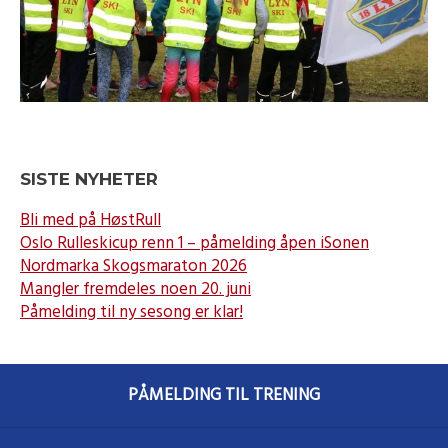
SISTE NYHETER
Bli med på HøstRull
Oslo Rulleskicup renn 1 – påmelding åpen iSonen
Nordmarka Skogsmaraton 2026
Mangler fremdeles noen 20. juni
Påmelding til ny sesong er klar!
PÅMELDING TIL TRENING