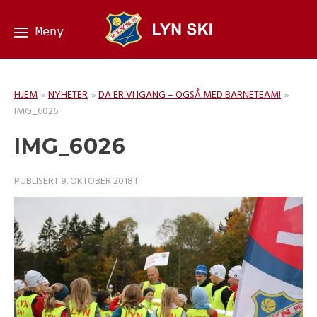
HJEM
»
NYHETER
»
DA ER VI IGANG – OGSÅ MED BARNETEAM!
»
IMG_6026
IMG_6026
PUBLISERT
9. OKTOBER 2018
I