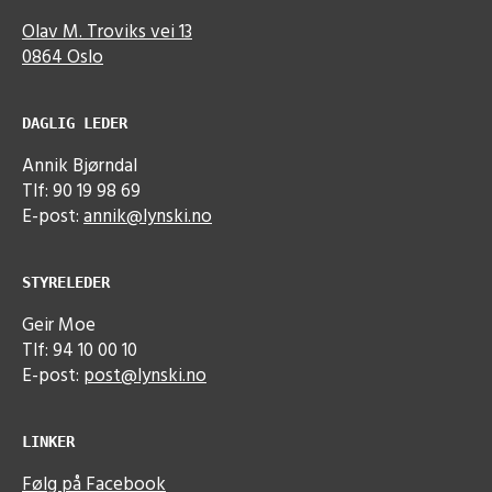
Olav M. Troviks vei 13
0864 Oslo
DAGLIG LEDER
Annik Bjørndal
Tlf: 90 19 98 69
E-post:
annik@lynski.no
STYRELEDER
Geir Moe
Tlf: 94 10 00 10
E-post:
post@lynski.no
LINKER
Følg på Facebook