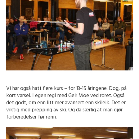
Vi har også hatt flere kurs – for 13-15 åringene. Dog, på
kort varsel. I egen regi med Geir Moe ved roret. Også
det godt, om enn litt mer avansert enn skileik. Det er
viktig med prepping av ski. Og da særlig at man gjør
forberedelser før renn.