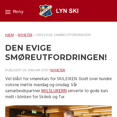
HJEM
»
NYHETER
»
DEN EVIGE SMØREUTFORDRINGEN!
DEN EVIGE
SMØREUTFORDRINGEN!
PUBLISERT
26. JANUAR 2015
I
NYHETER
Vel blåst for smørekurs for SKILEIKEN. Godt over hundre
voksne møtte mandag og onsdag. Vår
samarbeidspartner
MILSLUKERN
serverte to gode kurs
midt i blinken for Skileik og Tur.