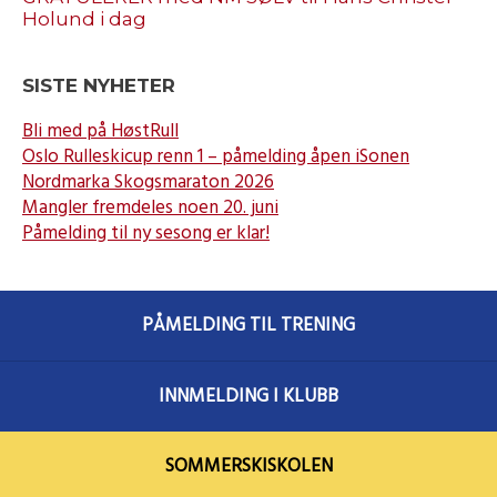
Holund i dag
SISTE NYHETER
Bli med på HøstRull
Oslo Rulleskicup renn 1 – påmelding åpen iSonen
Nordmarka Skogsmaraton 2026
Mangler fremdeles noen 20. juni
Påmelding til ny sesong er klar!
PÅMELDING TIL TRENING
INNMELDING I KLUBB
SOMMERSKISKOLEN