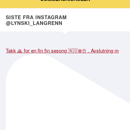
SISTE FRA INSTAGRAM
@LYNSKI_LANGRENN
Takk 🙏 for en fin fin sesong 🇳🇴❄️☃️ . Avslutning m