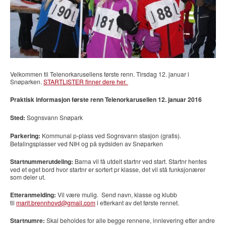
Velkommen til Telenorkarusellens første renn. Tirsdag 12. januar i
Snøparken.
STARTLISTER finner dere her.
Praktisk informasjon første renn Telenorkarusellen 12. januar 2016
Sted:
Sognsvann Snøpark
Parkering:
Kommunal p-plass ved Sognsvann stasjon (gratis).
Betalingsplasser ved NIH og på sydsiden av Snøparken
Startnummerutdeling:
Barna vil få utdelt startnr ved start. Startnr hentes
ved et eget bord hvor startnr er sortert pr klasse, det vil stå funksjonærer
som deler ut.
Etteranmelding:
Vil være mulig. Send navn, klasse og klubb
til
marit.brennhovd@gmail.com
i etterkant av det første rennet.
Startnumre:
Skal beholdes for alle begge rennene, innlevering etter andre