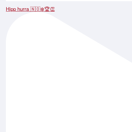
Hipp hurra 🇳🇴❄️🏆👏