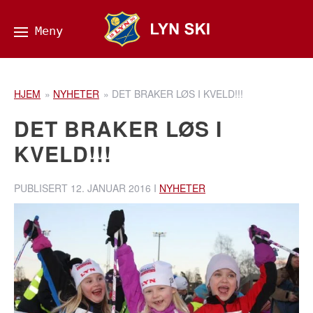
HJEM
»
NYHETER
»
DET BRAKER LØS I KVELD!!!
DET BRAKER LØS I
KVELD!!!
PUBLISERT
12. JANUAR 2016
I
NYHETER