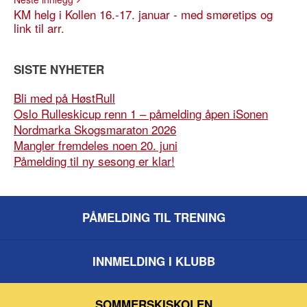
KM helg i Kollen 16.-17. januar - med smøretips og
link til arr.
SISTE NYHETER
Bli med på HøstRull
Oslo Rulleskicup renn 1 – påmelding åpen iSonen
Nordmarka Skogsmaraton 2026
Mangler fremdeles noen 20. juni
Påmelding til ny sesong er klar!
PÅMELDING TIL TRENING
INNMELDING I KLUBB
SOMMERSKISKOLEN