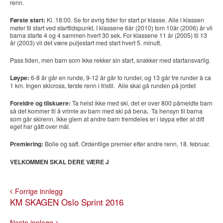
renn.
Første start:
Kl. 18:00. Se for øvrig tider for start pr klasse. Alle i klassen
møter til start ved starttidspunkt. I klassene 6år (2010) tom 10år (2006) år vil
barna starte 4 og 4 sammen hvert 30 sek. For klassene 11 år (2005) til 13
år (2003) vil det være puljestart med start hvert 5. minutt.
Pass tiden, men barn som ikke rekker sin start, snakker med startansvarlig.
Løype:
6-8 år går en runde, 9-12 år går to runder, og 13 går tre runder à ca
1 km. Ingen skicross, første renn i fristil. Alle skal gå runden på jordet
Foreldre og tilskuere:
Ta helst ikke med ski, det er over 800 påmeldte barn
så det kommer til å vrimle av barn med ski på bena
.
Ta hensyn til barna
som går skirenn, ikke glem at andre barn fremdeles er i løypa etter at ditt
eget har gått over mål.
Premiering:
Bolle og saft. Ordentlige premier etter andre renn, 18. februar.
VELKOMMEN SKAL DERE VÆRE
J
Forrige innlegg
KM SKAGEN Oslo Sprint 2016
Neste innlegg