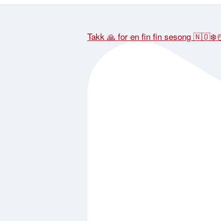
Takk 🙏 for en fin fin sesong 🇳🇴❄️