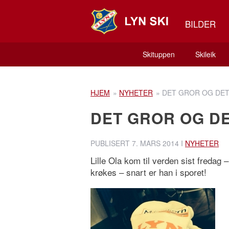
BILDER
Skituppen
Skileik
HJEM
»
NYHETER
»
DET GROR OG DE
DET GROR OG D
PUBLISERT
7. MARS 2014
I
NYHETER
Lille Ola kom til verden sist fredag –
krøkes – snart er han i sporet!