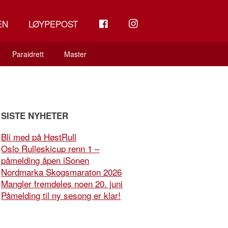
FB
INSTAGRAM
EN
LØYPEPOST
Paraidrett
Master
SISTE NYHETER
Bli med på HøstRull
Oslo Rulleskicup renn 1 –
påmelding åpen iSonen
Nordmarka Skogsmaraton 2026
Mangler fremdeles noen 20. juni
Påmelding til ny sesong er klar!