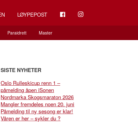
FB
INSTAGRAM
EN
LØYPEPOST
Paraidrett
Master
SISTE NYHETER
Oslo Rulleskicup renn 1 –
påmelding åpen iSonen
Nordmarka Skogsmaraton 2026
Mangler fremdeles noen 20. juni
Påmelding til ny sesong er klar!
Våren er her – sykler du ?