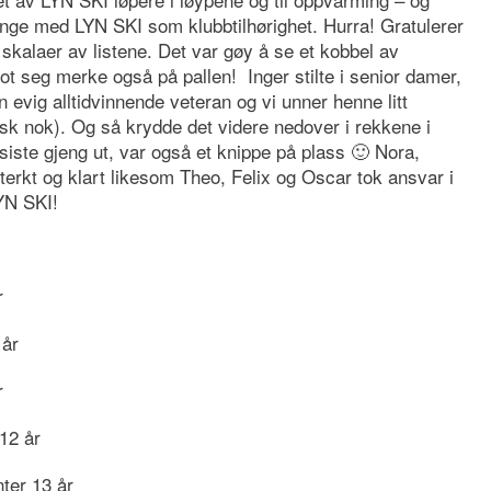
lange med LYN SKI som klubbtilhørighet. Hurra! Gratulerer
le skalaer av listene. Det var gøy å se et kobbel av
ot seg merke også på pallen! Inger stilte i senior damer,
 evig alltidvinnende veteran og vi unner henne litt
ask nok). Og så krydde det videre nedover i rekkene i
 siste gjeng ut, var også et knippe på plass 🙂 Nora,
terkt og klart likesom Theo, Felix og Oscar tok ansvar i
YN SKI!
r
 år
r
 12 år
nter 13 år