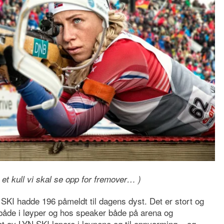
er et kull vi skal se opp for fremover… )
 SKI hadde 196 påmeldt til dagens dyst. Det er stort og
både i løyper og hos speaker både på arena og
et av LYN SKI løpere i løypene og til oppvarming – og