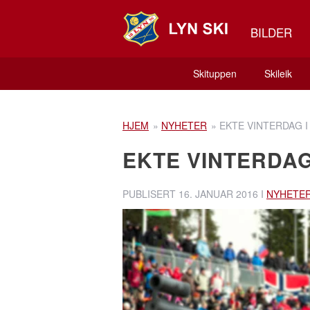
BILDER
Skituppen
Skileik
HJEM
»
NYHETER
»
EKTE VINTERDAG 
EKTE VINTERDAG
PUBLISERT
16. JANUAR 2016
I
NYHETE