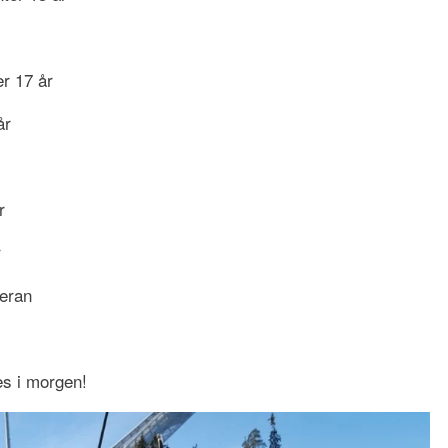
er 17 år
år
r
r
teran
es i morgen!