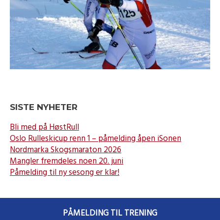
SISTE NYHETER
Bli med på HøstRull
Oslo Rulleskicup renn 1 – påmelding åpen iSonen
Nordmarka Skogsmaraton 2026
Mangler fremdeles noen 20. juni
Påmelding til ny sesong er klar!
PÅMELDING TIL TRENING