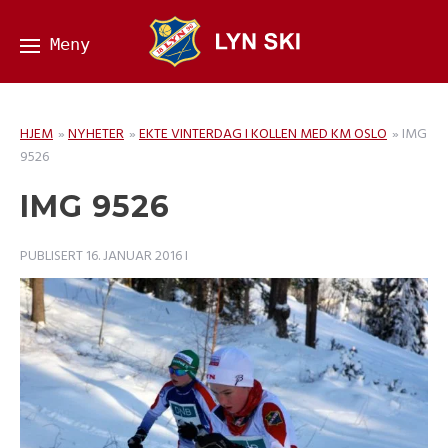
HJEM
»
NYHETER
»
EKTE VINTERDAG I KOLLEN MED KM OSLO
»
IMG
9526
IMG 9526
PUBLISERT
16. JANUAR 2016
I