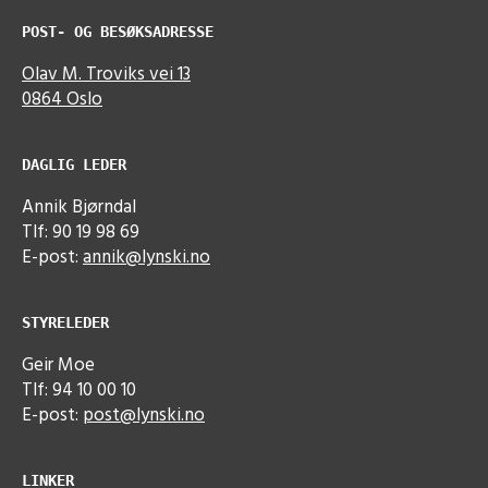
POST- OG BESØKSADRESSE
Olav M. Troviks vei 13
0864 Oslo
DAGLIG LEDER
Annik Bjørndal
Tlf: 90 19 98 69
E-post:
annik@lynski.no
STYRELEDER
Geir Moe
Tlf: 94 10 00 10
E-post:
post@lynski.no
LINKER