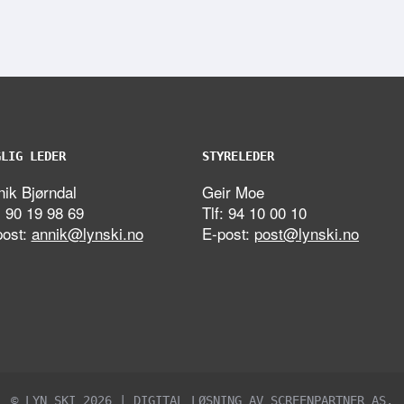
GLIG LEDER
STYRELEDER
ik Bjørndal
Geir Moe
: 90 19 98 69
Tlf: 94 10 00 10
post:
annik@lynski.no
E-post:
post@lynski.no
© LYN SKI 2026 | DIGITAL LØSNING AV
SCREENPARTNER AS
.