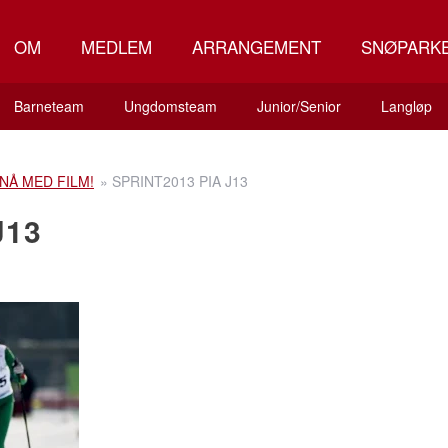
OM
MEDLEM
ARRANGEMENT
SNØPARK
Barneteam
Ungdomsteam
Junior/Senior
Langløp
 NÅ MED FILM!
»
SPRINT2013 PIA J13
J13