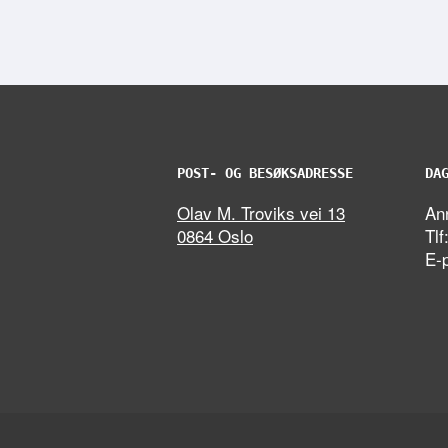
POST- OG BESØKSADRESSE
DA
Olav M. Troviks vei 13
Ann
0864 Oslo
Tlf
E-