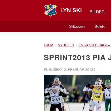
BILDER
Skituppen
Skileik
HJEM
»
NYHETER
»
EN VAKKER DAG! –
SPRINT2013 PIA 
PUBLISERT
2. FEBRUAR 2013
I