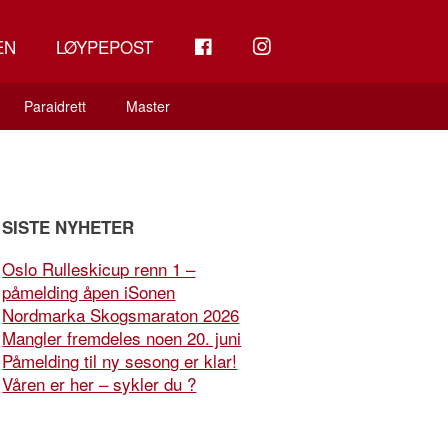
FB
INSTAGRAM
EN
LØYPEPOST
Paraidrett
Master
SISTE NYHETER
Oslo Rulleskicup renn 1 –
påmelding åpen iSonen
Nordmarka Skogsmaraton 2026
Mangler fremdeles noen 20. juni
Påmelding til ny sesong er klar!
Våren er her – sykler du ?