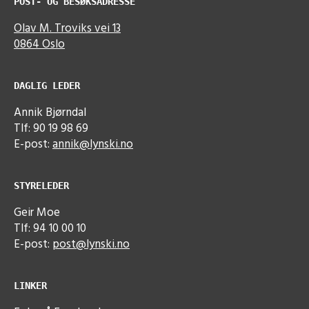
POST- OG BESØKSADRESSE
Olav M. Troviks vei 13
0864 Oslo
DAGLIG LEDER
Annik Bjørndal
Tlf: 90 19 98 69
E-post:
annik@lynski.no
STYRELEDER
Geir Moe
Tlf: 94 10 00 10
E-post:
post@lynski.no
LINKER