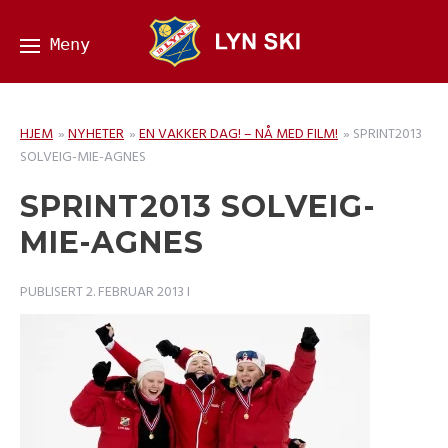
HJEM
»
NYHETER
»
EN VAKKER DAG! – NÅ MED FILM!
»
SPRINT2013
SOLVEIG-MIE-AGNES
SPRINT2013 SOLVEIG-
MIE-AGNES
PUBLISERT
2. FEBRUAR 2013
I