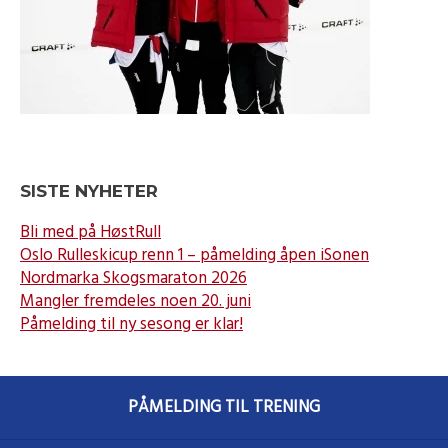
SISTE NYHETER
Bli med på HøstRull
Oslo Rulleskicup renn 1 – påmelding åpen iSonen
Nordmarka Skogsmaraton 2026
Mangler fremdeles noen 20. juni
Påmelding til ny sesong er klar!
PÅMELDING TIL TRENING