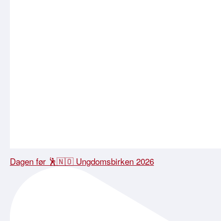
Dagen før 🕺🇳🇴 Ungdomsbirken 2026