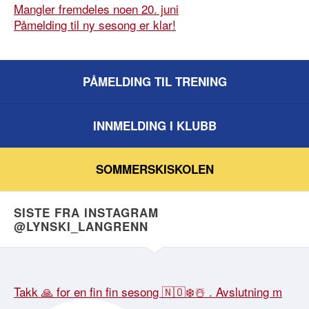
Mangler fremdeles noen 20. juni
Påmelding til ny sesong er klar!
PÅMELDING TIL TRENING
INNMELDING I KLUBB
SOMMERSKISKOLEN
SISTE FRA INSTAGRAM
@LYNSKI_LANGRENN
Takk 🙏 for en fin fin sesong 🇳🇴❄️☃️ . Avslutning m