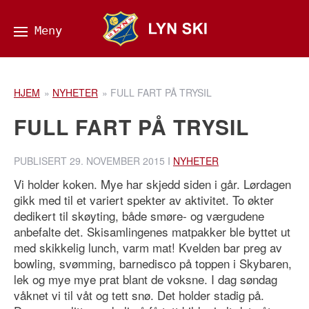
HJEM
»
NYHETER
»
FULL FART PÅ TRYSIL
FULL FART PÅ TRYSIL
PUBLISERT
29. NOVEMBER 2015
I
NYHETER
Vi holder koken. Mye har skjedd siden i går. Lørdagen
gikk med til et variert spekter av aktivitet. To økter
dedikert til skøyting, både smøre- og værgudene
anbefalte det. Skisamlingenes matpakker ble byttet ut
med skikkelig lunch, varm mat! Kvelden bar preg av
bowling, svømming, barnedisco på toppen i Skybaren,
lek og mye mye prat blant de voksne. I dag søndag
våknet vi til våt og tett snø. Det holder stadig på.