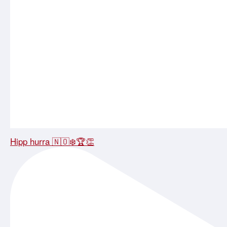
Hipp hurra 🇳🇴❄️🏆👏