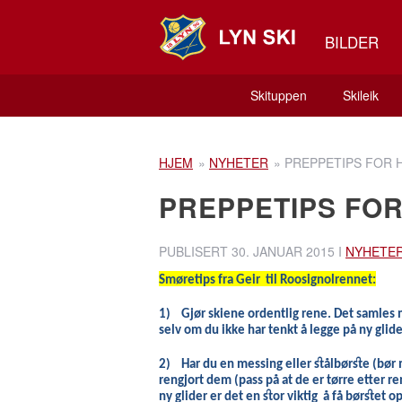
BILDER
Skituppen
Skileik
HJEM
»
NYHETER
»
PREPPETIPS FOR 
PREPPETIPS FO
PUBLISERT
30. JANUAR 2015
I
NYHETE
Smøretips fra Geir til
Roosignolrennet:
1)
Gjør skiene ordentlig rene. Det samles m
selv om du ikke har tenkt å legge på ny glide
2)
Har du en messing eller stålbørste
(bør 
rengjort dem (pass på at de er tørre etter r
ny glider er det en stor
viktig
å få børstet o