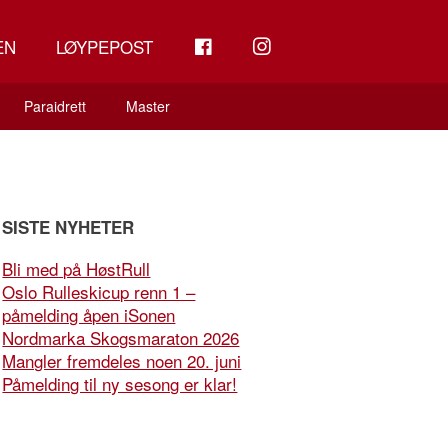
FB
INSTAGRAM
EN
LØYPEPOST
Paraidrett
Master
SISTE NYHETER
Bli med på HøstRull
Oslo Rulleskicup renn 1 –
påmelding åpen iSonen
Nordmarka Skogsmaraton 2026
Mangler fremdeles noen 20. juni
Påmelding til ny sesong er klar!