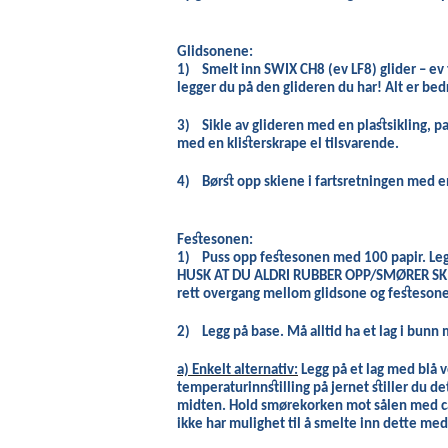
Glidsonene:
1)
Smelt inn SWIX CH8 (ev LF8) glider – ev
legger du på den glideren du har! Alt er be
3)
Sikle av glideren med en plastsikling, pa
med en klisterskrape el tilsvarende.
4)
Børst opp skiene i fartsretningen med en
Festesonen:
1)
Puss opp festesonen med 100 papir. Le
HUSK AT DU ALDRI RUBBER OPP/SMØRER SKI
rett overgang mellom glidsone og festesonen
2)
Legg på base. Må alltid ha et lag i bunn
a) Enkelt alternativ:
Legg på et lag med blå 
temperaturinnstilling på jernet stiller du de
midten. Hold smørekorken mot sålen med ca 
ikke har mulighet til å smelte inn dette me