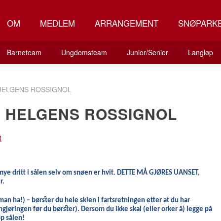
OM
MEDLEM
ARRANGEMENT
SNØPARK
Barneteam
Ungdomsteam
Junior/Senior
Langløp
HELGENS ROSSIGNOL
R HELGENS ROSSIGNOL
R
ye dritt i sålen
selv om snøen er hvit.
DETTE MÅ GJØRES UANSET,
r.
man ha!)
– børster du hele skien i fartsretningen etter at du har
engjøringen før du børster). Dersom du ikke skal
(eller orker å)
legge på
pp
sålen
!