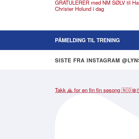
GRATULERER med NM SØLV til Ha
Christer Holund i dag
PÅMELDING TIL TRENING
SISTE FRA INSTAGRAM @LY
Takk 🙏 for en fin fin sesong 🇳🇴❄️