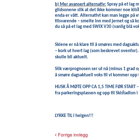
b) Mer avansert alternativ:
Spray på et lag 
glidsonene slik at det ikke kommer noe kli
enda er vått. Alternativt kan man legge på 
tilsvarende – smelte inn med jernet og så ko
du så på et lag med SWIX V30 (vanlig blå vok
Skiene er nå klare til å smøres med dagsaktu
– kork ut hvert lag (som beskrevet ovenfor)
skulle bli aktuelt.
Slik værprognosen ser ut nå (minus 1 grad og
å smøre dagsaktuell voks til vi kommer opp t
HUSK Å MØTE OPP CA 1,5 TIME FØR START – så 
fra parkeringsplassen og opp til Skistadion i
LYKKE TIL i helgen!!!
Forrige innlegg