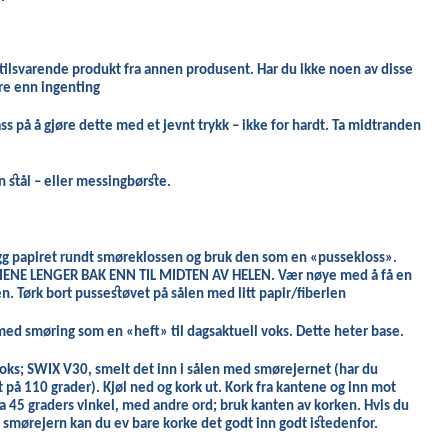
 tilsvarende produkt fra annen produsent. Har du ikke
noen av
disse
dre enn ingenting
ss på å gjøre dette med et jevnt trykk – ikke for hardt.
Ta midtranden
 stål – eller messingbørste.
gg papiret rundt smøreklossen og bruk den som en «pussekloss».
ENE LENGER BAK ENN TIL MIDTEN AV HELEN. Vær nøye med å få en
. Tørk bort pussestøvet på sålen med litt papir/fiberlen
 med smøring som en «heft» til dagsaktuell voks. Dette heter base.
voks; SWIX V30, smelt det inn i sålen med smørejernet (har du
t på 110 grader). Kjøl ned og kork ut. Kork fra kantene og inn mot
45 graders vinkel, med andre ord; bruk kanten av korken. Hvis du
d smørejern kan du ev bare korke det godt inn godt istedenfor.