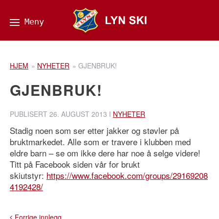
HJEM
»
NYHETER
»
GJENBRUK!
GJENBRUK!
PUBLISERT
26. AUGUST 2013
I
NYHETER
Stadig noen som ser etter jakker og støvler på
bruktmarkedet. Alle som er travere i klubben med
eldre barn – se om ikke dere har noe å selge videre!
Titt på Facebook siden vår for brukt
skiutstyr:
https://www.facebook.com/groups/29169208
4192428/
Forrige innlegg