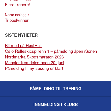
Flere trenere!
Neste innlegg
Trippelvinner
SISTE NYHETER
Bli med på HøstRull
Oslo Rulleskicup renn 1 – påmelding åpen iSonen
Nordmarka Skogsmaraton 2026
Mangler fremdeles noen 20. juni
Påmelding til ny sesong er klar!
PÅMELDING TIL TRENING
INNMELDING I KLUBB