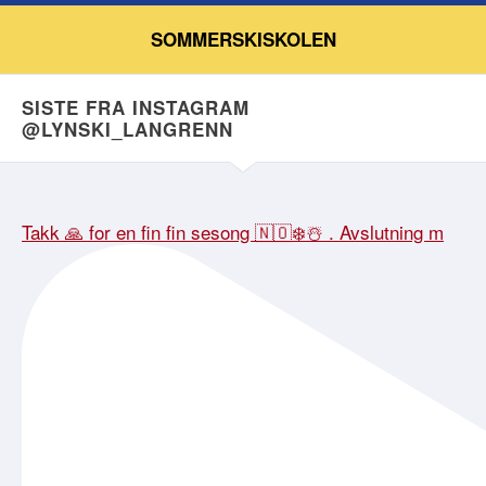
SOMMERSKISKOLEN
SISTE FRA INSTAGRAM
@LYNSKI_LANGRENN
Takk 🙏 for en fin fin sesong 🇳🇴❄️☃️ . Avslutning m