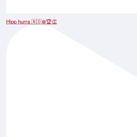
Hipp hurra 🇳🇴❄️🏆👏