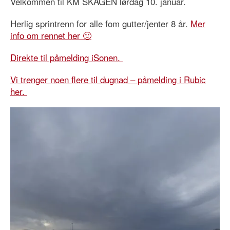
Velkommen til KM SKAGEN lørdag 10. januar.
Herlig sprintrenn for alle fom gutter/jenter 8 år.
Mer
info om rennet her 🙂
Direkte til påmelding iSonen.
Vi trenger noen flere til dugnad – påmelding i Rubic
her.