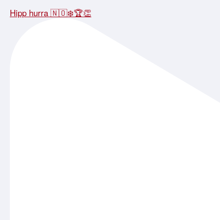
Hipp hurra 🇳🇴❄️🏆👏