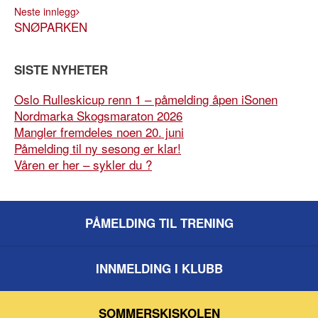
Neste innlegg
SNØPARKEN
SISTE NYHETER
Oslo Rulleskicup renn 1 – påmelding åpen iSonen
Nordmarka Skogsmaraton 2026
Mangler fremdeles noen 20. juni
Påmelding til ny sesong er klar!
Våren er her – sykler du ?
PÅMELDING TIL TRENING
INNMELDING I KLUBB
SOMMERSKISKOLEN