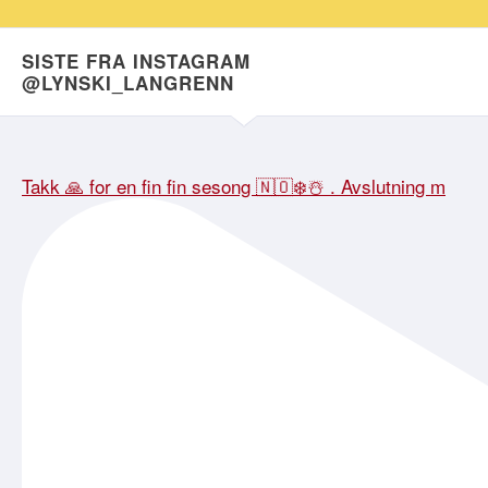
SISTE FRA INSTAGRAM
@LYNSKI_LANGRENN
Takk 🙏 for en fin fin sesong 🇳🇴❄️☃️ . Avslutning m