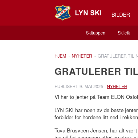
BILDER
Skituppen
Skileik
HJEM
»
NYHETER
»
GRATULERER TIL 
GRATULERER TI
PUBLISERT
9. MAI 2025
I
NYHETER
Vi har to jenter på Team ELON Oslofjo
LYN SKI har noen av de beste jentene
forbilder for hordene litt ned i rekke
Tuva Brusveen Jensen, har alt vært
inn nå for sesongen etter en sterk v