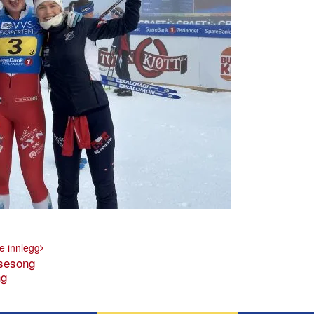
e innlegg
sesong
ng