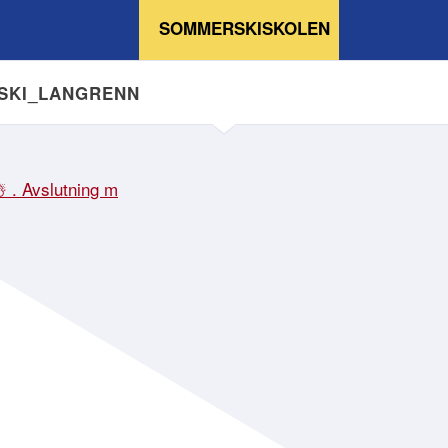
SOMMERSKISKOLEN
NSKI_LANGRENN
☃️ . Avslutning m