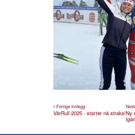
Forrige innlegg
Nest
VårRull 2025 - starter nå straks!
Ny 
iga