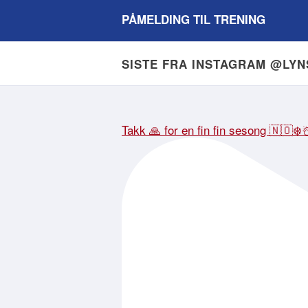
PÅMELDING TIL TRENING
SISTE FRA INSTAGRAM @LY
Takk 🙏 for en fin fin sesong 🇳🇴❄️