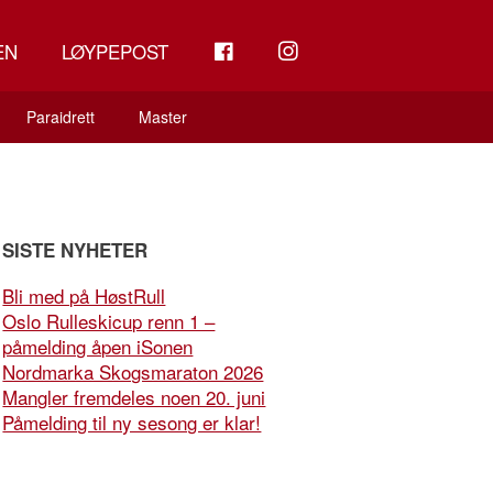
FB
INSTAGRAM
EN
LØYPEPOST
Paraidrett
Master
SISTE NYHETER
Bli med på HøstRull
Oslo Rulleskicup renn 1 –
påmelding åpen iSonen
Nordmarka Skogsmaraton 2026
Mangler fremdeles noen 20. juni
Påmelding til ny sesong er klar!