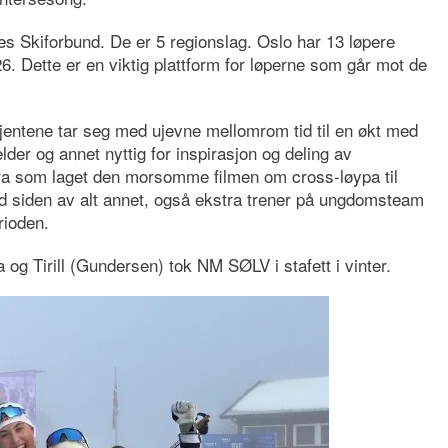
s Skiforbund. De er 5 regionslag. Oslo har 13 løpere
26. Dette er en viktig plattform for løperne som går mot de
 jentene tar seg med ujevne mellomrom tid til en økt med
lder og annet nyttig for inspirasjon og deling av
ora som laget den morsomme filmen om cross-løypa til
d siden av alt annet, også ekstra trener på ungdomsteam
rioden.
og Tirill (Gundersen) tok NM SØLV i stafett i vinter.