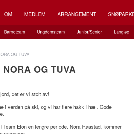
OM
MEDLEM
ARRANGEMENT
SNØPARK
Barneteam
Ungdomsteam
Junior/Senior
Langløp
NORA OG TUVA
L NORA OG TUVA
rd, det er vi stolt av!
 i verden på ski, og vi har flere hakk i hæl. Gode
ne.
 i Team Elon en lengre periode. Nora Raastad, kommer
intersesong.