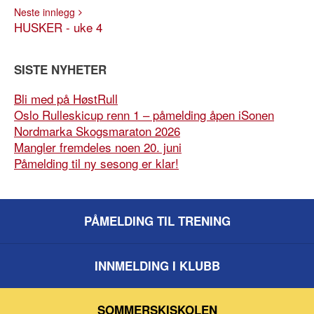
Neste innlegg
HUSKER - uke 4
SISTE NYHETER
Bli med på HøstRull
Oslo Rulleskicup renn 1 – påmelding åpen iSonen
Nordmarka Skogsmaraton 2026
Mangler fremdeles noen 20. juni
Påmelding til ny sesong er klar!
PÅMELDING TIL TRENING
INNMELDING I KLUBB
SOMMERSKISKOLEN