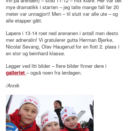
inn på arenaen) – stod 11-12 – mix klare. Her var det
mye dramatikk i starten – jeg talte mange fall før 20
meter var unnagjort! Men – til slutt var alle ute – og
alle etapper gått.
Løpere i 13-14 roet ned arenanen i antall men desto
mer adneralin! Vi gratulerer gutta Herman Bjerke,
Nicolai Sevang, Olav Haugerud for en flott 2. plass i
en stor og beinhard klasse.
Legger ved litt bilder – flere bilder finner dere i
– også noen fra lørdagen.
galleriet
/Annik