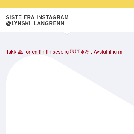
SISTE FRA INSTAGRAM
@LYNSKI_LANGRENN
Takk 🙏 for en fin fin sesong 🇳🇴❄️☃️ . Avslutning m