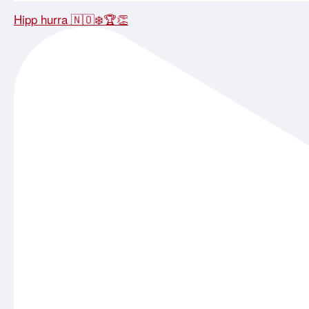
Hipp hurra 🇳🇴❄️🏆👏