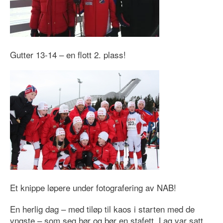
Gutter 13-14 – en flott 2. plass!
Et knippe løpere under fotografering av NAB!
En herlig dag – med tiløp til kaos i starten med de
yngste – som seg hør og bør en stafett. Lag var satt,