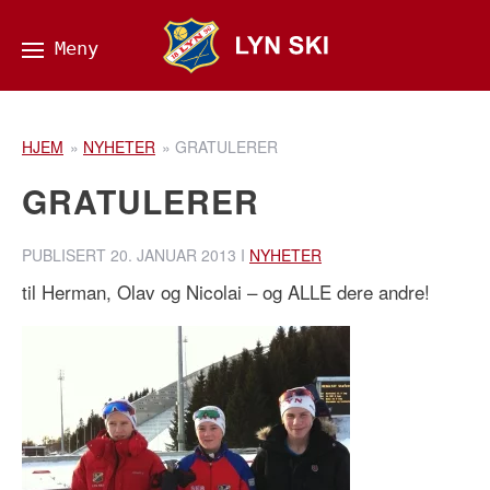
HJEM
»
NYHETER
»
GRATULERER
GRATULERER
PUBLISERT
20. JANUAR 2013
I
NYHETER
til Herman, Olav og Nicolai – og ALLE dere andre!