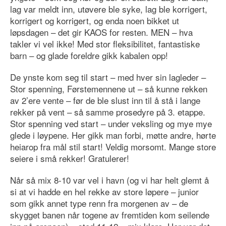
lag var meldt inn, utøvere ble syke, lag ble korrigert,
korrigert og korrigert, og enda noen bikket ut
løpsdagen – det gir KAOS for resten. MEN – hva
takler vi vel ikke! Med stor fleksibilitet, fantastiske
barn – og glade foreldre gikk kabalen opp!
De ynste kom seg til start – med hver sin lagleder –
Stor spenning, Førstemennene ut – så kunne rekken
av 2’ere vente – før de ble slust inn til å stå i lange
rekker på vent – så samme prosedyre på 3. etappe.
Stor spenning ved start – under veksling og mye mye
glede i løypene. Her gikk man forbi, møtte andre, hørte
heiarop fra mål stil start! Veldig morsomt. Mange store
seiere i små rekker! Gratulerer!
Når så mix 8-10 var vel i havn (og vi har helt glemt å
si at vi hadde en hel rekke av store løpere – junior
som gikk annet type renn fra morgenen av – de
skygget banen når togene av fremtiden kom seilende