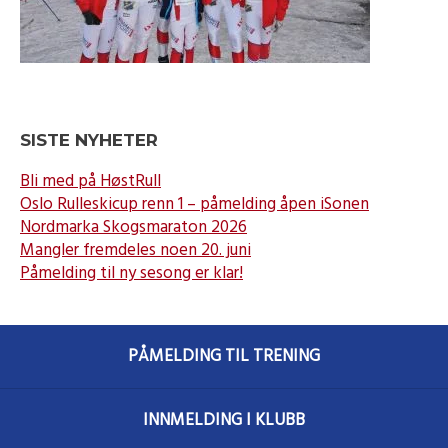
SISTE NYHETER
Bli med på HøstRull
Oslo Rulleskicup renn 1 – påmelding åpen iSonen
Nordmarka Skogsmaraton 2026
Mangler fremdeles noen 20. juni
Påmelding til ny sesong er klar!
PÅMELDING TIL TRENING
INNMELDING I KLUBB