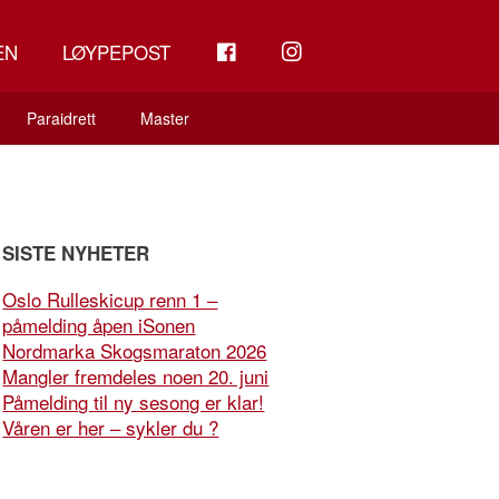
FB
INSTAGRAM
EN
LØYPEPOST
Paraidrett
Master
SISTE NYHETER
Oslo Rulleskicup renn 1 –
påmelding åpen iSonen
Nordmarka Skogsmaraton 2026
Mangler fremdeles noen 20. juni
Påmelding til ny sesong er klar!
Våren er her – sykler du ?