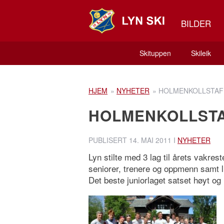
BILDER
Skituppen
Skileik
HJEM
»
NYHETER
»
HOLMENKOLLSTAF
HOLMENKOLLSTA
PUBLISERT
14. MAI 2011
I
NYHETER
Lyn stilte med 3 lag til årets vakres
seniorer, trenere og oppmenn samt litt
Det beste juniorlaget satset høyt og 