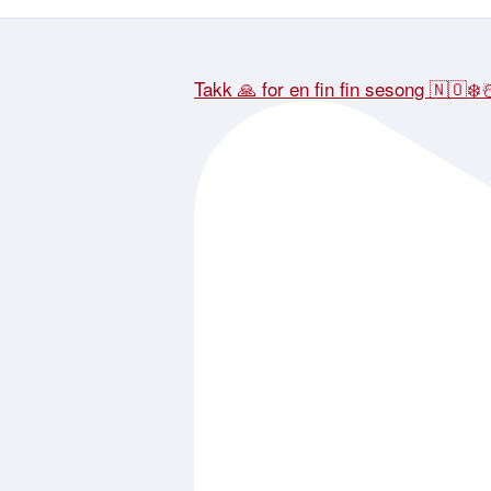
Takk 🙏 for en fin fin sesong 🇳🇴❄️