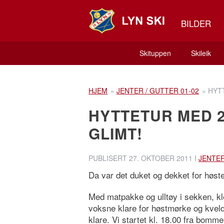
BILDER
Skituppen
Skileik
HJEM
»
JENTER / GUTTER 01-02
»
HYT
HYTTETUR MED 
GLIMT!
PUBLISERT
27. OKTOBER 2011
I
JENTER
Da var det duket og dekket for høst
Med matpakke og ulltøy i sekken, kle
voksne klare for høstmørke og kvelds
klare. Vi startet kl. 18.00 fra bomm