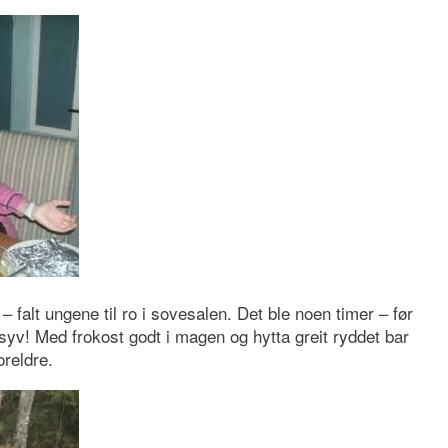
 falt ungene til ro i sovesalen. Det ble noen timer – før
lv syv! Med frokost godt i magen og hytta greit ryddet bar
oreldre.