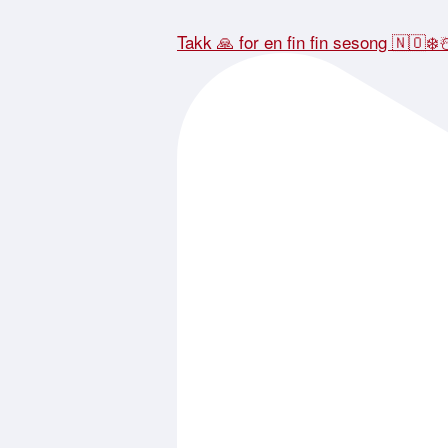
Takk 🙏 for en fin fin sesong 🇳🇴❄️