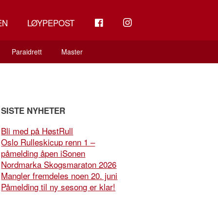
FB
INSTAGRAM
EN
LØYPEPOST
Paraidrett
Master
SISTE NYHETER
Bli med på HøstRull
Oslo Rulleskicup renn 1 –
påmelding åpen iSonen
Nordmarka Skogsmaraton 2026
Mangler fremdeles noen 20. juni
Påmelding til ny sesong er klar!