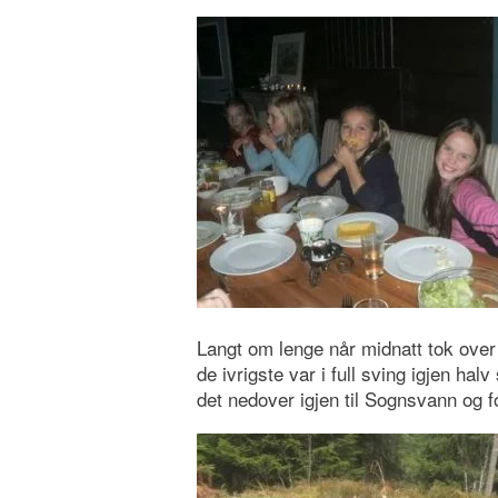
Langt om lenge når midnatt tok over –
de ivrigste var i full sving igjen ha
det nedover igjen til Sognsvann og f