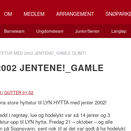
OM
MEDLEM
ARRANGEMENT
SNØPARK
Barneteam
Ungdomsteam
Junior/Senior
Langløp
TETUR MED 2002 JENTENE!_GAMLE GLIMT!
2002 JENTENE!_GAMLE
 / GUTTER 01-02
ens store hyttetur til LYN HYTTA med jenter 2002!
dd i regntøy, lue og hodelykt var så 14 jenter og 3
tur opp til LYN hytta. Fredag 21 – oktober – og alle
en på Sognsvann, sent nok til at det var godt å ha hodelykt