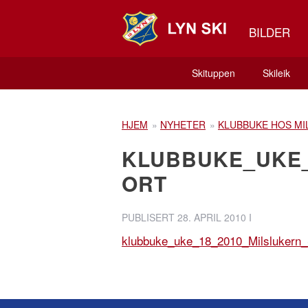
BILDER
Skituppen
Skileik
HJEM
»
NYHETER
»
KLUBBUKE HOS MI
KLUBBUKE_UKE_
ORT
PUBLISERT
28. APRIL 2010
I
klubbuke_uke_18_2010_Milslukern_