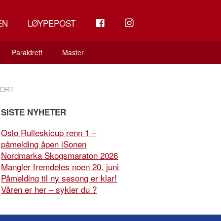
FB
INSTAGRAM
EN
LØYPEPOST
Paraidrett
Master
PORT
SISTE NYHETER
Oslo Rulleskicup renn 1 –
påmelding åpen iSonen
Nordmarka Skogsmaraton 2026
Mangler fremdeles noen 20. juni
Påmelding til ny sesong er klar!
Våren er her – sykler du ?