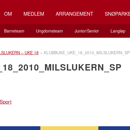
OM
MEDLEM
ARRANGEMENT
SNØPARK
Barneteam
Ungdomsteam
Junior/Senior
Langløp
LSLUKERN – UKE 18
»
KLUBBUKE_UKE_18_2010_MILSLUKERN_S
18_2010_MILSLUKERN_SP
Sport