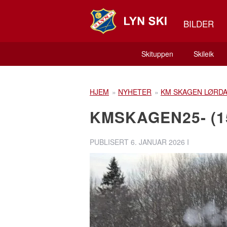
BILDER
Skituppen
Skileik
HJEM
»
NYHETER
»
KM SKAGEN LØRDA
KMSKAGEN25- (1
PUBLISERT
6. JANUAR 2026
I