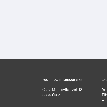
POST- OG BESØKSADRESSE
DA
Olav M. Troviks vei 13
Ann
0864 Oslo
Tlf
E-