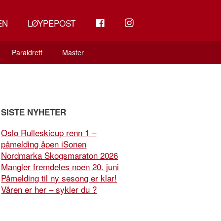
FB
INSTAGRAM
EN
LØYPEPOST
Paraidrett
Master
SISTE NYHETER
Oslo Rulleskicup renn 1 –
påmelding åpen iSonen
Nordmarka Skogsmaraton 2026
Mangler fremdeles noen 20. juni
Påmelding til ny sesong er klar!
Våren er her – sykler du ?