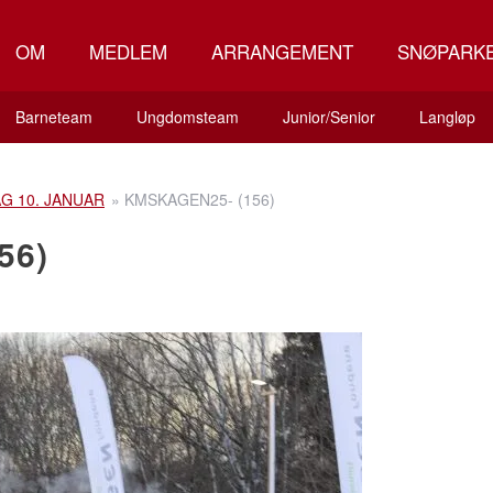
OM
MEDLEM
ARRANGEMENT
SNØPARK
Barneteam
Ungdomsteam
Junior/Senior
Langløp
G 10. JANUAR
»
KMSKAGEN25- (156)
56)