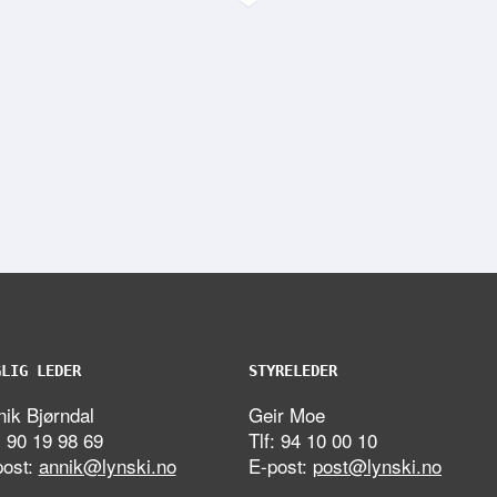
GLIG LEDER
STYRELEDER
ik Bjørndal
Geir Moe
: 90 19 98 69
Tlf: 94 10 00 10
post:
annik@lynski.no
E-post:
post@lynski.no