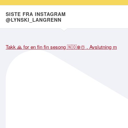
SISTE FRA INSTAGRAM
@LYNSKI_LANGRENN
Takk 🙏 for en fin fin sesong 🇳🇴❄️☃️ . Avslutning m