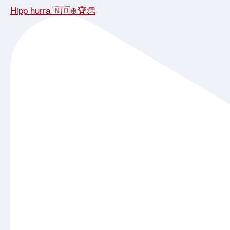
Hipp hurra 🇳🇴❄️🏆👏