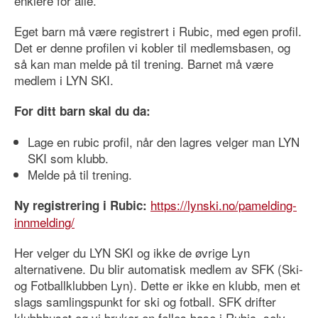
enklere for alle.
Eget barn må være registrert i Rubic, med egen profil.
Det er denne profilen vi kobler til medlemsbasen, og
så kan man melde på til trening. Barnet må være
medlem i LYN SKI.
For ditt barn skal du da:
Lage en rubic profil, når den lagres velger man LYN
SKI som klubb.
Melde på til trening.
https://lynski.no/pamelding-
Ny registrering i Rubic:
innmelding/
Her velger du LYN SKI og ikke de øvrige Lyn
alternativene. Du blir automatisk medlem av SFK (Ski-
og Fotballklubben Lyn). Dette er ikke en klubb, men et
slags samlingspunkt for ski og fotball. SFK drifter
klubbhuset og vi bruker en felles base i Rubic, selv