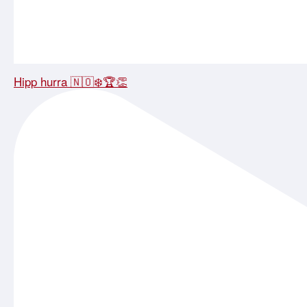
Hipp hurra 🇳🇴❄️🏆👏