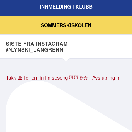
INNMELDING I KLUBB
SOMMERSKISKOLEN
SISTE FRA INSTAGRAM
@LYNSKI_LANGRENN
Takk 🙏 for en fin fin sesong 🇳🇴❄️☃️ . Avslutning m