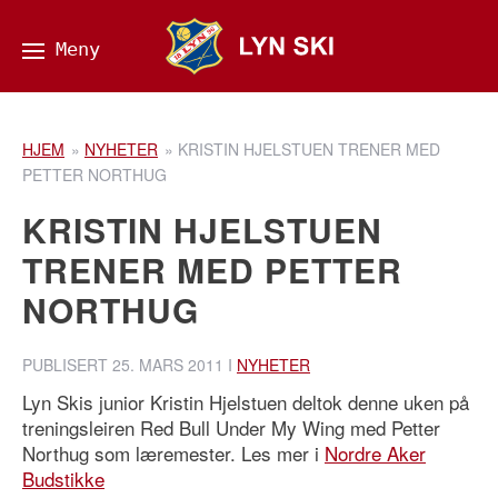
HJEM
»
NYHETER
»
KRISTIN HJELSTUEN TRENER MED
PETTER NORTHUG
KRISTIN HJELSTUEN
TRENER MED PETTER
NORTHUG
PUBLISERT
25. MARS 2011
I
NYHETER
Lyn Skis junior Kristin Hjelstuen deltok denne uken på
treningsleiren Red Bull Under My Wing med Petter
Northug som læremester. Les mer i
Nordre Aker
Budstikke