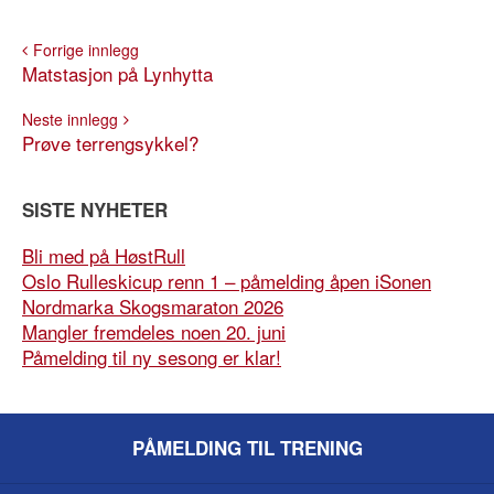
Forrige innlegg
Matstasjon på Lynhytta
Neste innlegg
Prøve terrengsykkel?
SISTE NYHETER
Bli med på HøstRull
Oslo Rulleskicup renn 1 – påmelding åpen iSonen
Nordmarka Skogsmaraton 2026
Mangler fremdeles noen 20. juni
Påmelding til ny sesong er klar!
PÅMELDING TIL TRENING