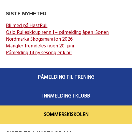
SISTE NYHETER
Bli med på HøstRull
Oslo Rulleskicup renn 1 – påmelding åpen iSonen
Nordmarka Skogsmaraton 2026
Mangler fremdeles noen 20. juni
Påmelding til ny sesong er klar!
PÅMELDING TIL TRENING
INNMELDING I KLUBB
SOMMERSKISKOLEN