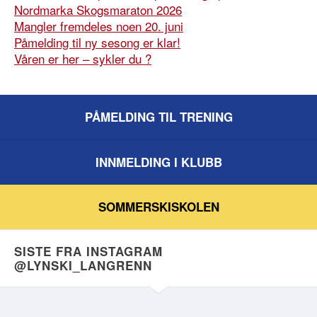
Nordmarka Skogsmaraton 2026
Mangler fremdeles noen 20. juni
Påmelding til ny sesong er klar!
Våren er her – sykler du ?
PÅMELDING TIL TRENING
INNMELDING I KLUBB
SOMMERSKISKOLEN
SISTE FRA INSTAGRAM
@LYNSKI_LANGRENN