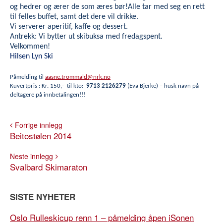
og hedrer og ærer de som æres bør!Alle tar med seg en rett
til felles buffet, samt det dere vil drikke.
Vi serverer aperitif, kaffe og dessert.
Antrekk: Vi bytter ut skibuksa med fredagspent.
Velkommen!
Hilsen Lyn Ski
Påmelding til
aasne.trommald@nrk.no
Kuvertpris : Kr. 150,- til kto:
9713 2126279
(Eva Bjerke) – husk navn på
deltagere på innbetalingen!!!
Forrige innlegg
Beitostølen 2014
Neste innlegg
Svalbard Skimaraton
SISTE NYHETER
Oslo Rulleskicup renn 1 – påmelding åpen iSonen