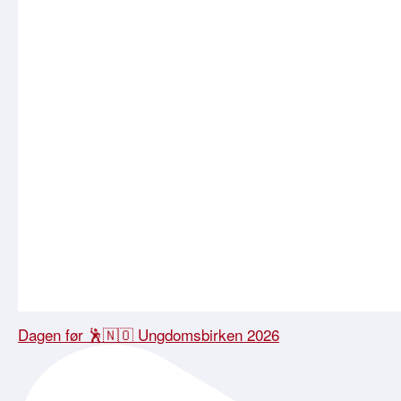
Dagen før 🕺🇳🇴 Ungdomsbirken 2026