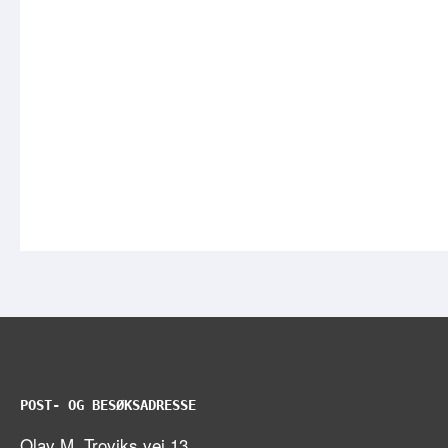
POST- OG BESØKSADRESSE
Olav M. Troviks vei 13