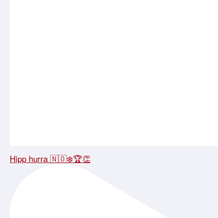
Hipp hurra 🇳🇴❄️🏆👏