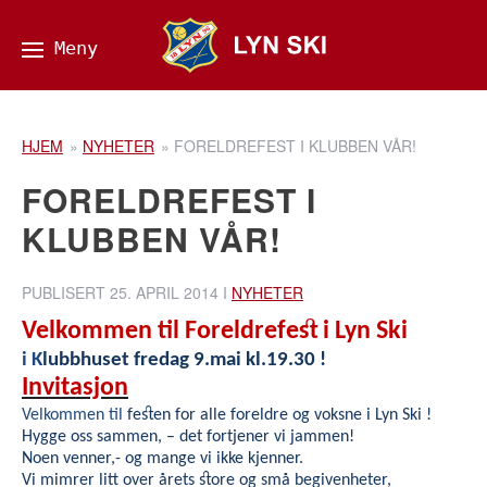
HJEM
»
NYHETER
»
FORELDREFEST I KLUBBEN VÅR!
FORELDREFEST I
KLUBBEN VÅR!
PUBLISERT
25. APRIL 2014
I
NYHETER
Velkommen til Foreldrefest i Lyn Ski
i K
lubbhuset fredag 9.mai kl.19.30 !
Invitasjon
Velkommen til
festen for alle foreldre og voksne i Lyn Ski !
Hygge oss sammen, – det fortjener vi jammen!
Noen venner,- og mange vi ikke kjenner.
Vi mimrer litt over årets store og små begivenheter,