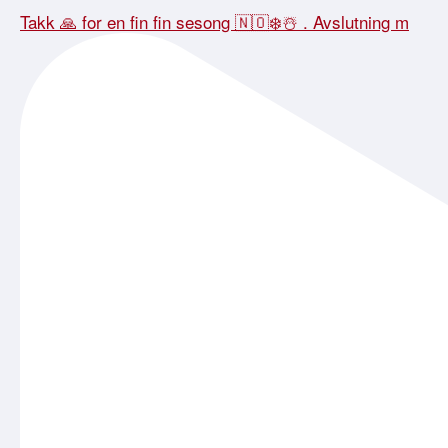
Takk 🙏 for en fin fin sesong 🇳🇴❄️☃️ . Avslutning m