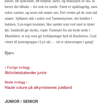
pause, litt sjokolade, litt tullprat, skryt, og diskusjon av ski, så
bærer det tilbake – for nok en runde. Føret er upåklagelig, men
solen varmer, og noen må smøre om. Det ventes på de som må
smøre. Sjåføren står i solen ved Tømtemyrene, det buldrer i
bakken, Lyn-toget kommer, like samlet som ved start to timer
før. Samhold gir styrke, ropte Tranmæl fra sin hytte nede i
Maridalen, et rop som gir forhåpninger helt til Bardufoss. God
vinter til juniorgruppa i Lyn ski
–
nå er skisesongen i gang!
Bjørn
Forrige innlegg
Aktivitetskalender junior
Neste innlegg
Haute coture på alkymistenes julebord
JUNIOR / SENIOR