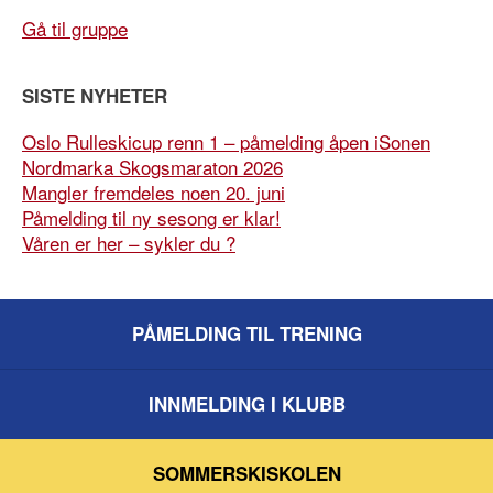
Gå til gruppe
SISTE NYHETER
Oslo Rulleskicup renn 1 – påmelding åpen iSonen
Nordmarka Skogsmaraton 2026
Mangler fremdeles noen 20. juni
Påmelding til ny sesong er klar!
Våren er her – sykler du ?
PÅMELDING TIL TRENING
INNMELDING I KLUBB
SOMMERSKISKOLEN