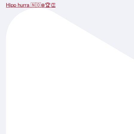
Hipp hurra 🇳🇴❄️🏆👏