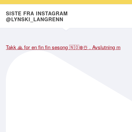
SISTE FRA INSTAGRAM
@LYNSKI_LANGRENN
Takk 🙏 for en fin fin sesong 🇳🇴❄️☃️ . Avslutning m