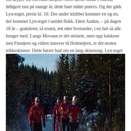
tidligere enn på mange år, dette bare måtte prøves. Og der gikk
Lyn-toget, presis kl. 10. Der andre klubber kommer en og en,
der kommer Lyn-toget i samlet flokk. Først Audun, – på dagen
18 år – gratulerer, så resten, tett etter hverandre, i en fart så alle
henger med. Langs Movann er det steinete, men opp bakkene
mot Finntjern og videre innover til Holmetjern, er det nesten
trikkeskinner.
Dette bærer bud om en lang skisesong. Lyn-toget