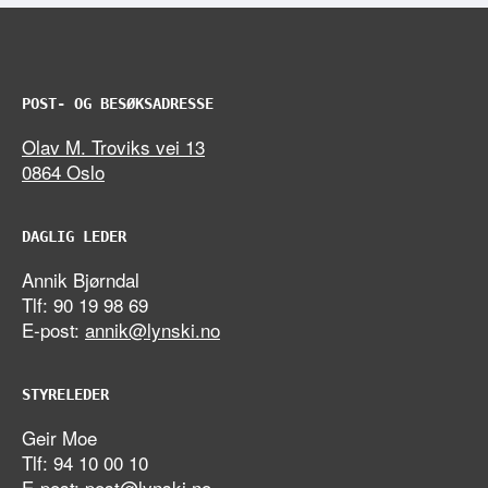
POST- OG BESØKSADRESSE
Olav M. Troviks vei 13
0864 Oslo
DAGLIG LEDER
Annik Bjørndal
Tlf: 90 19 98 69
E-post:
annik@lynski.no
STYRELEDER
Geir Moe
Tlf: 94 10 00 10
E-post:
post@lynski.no