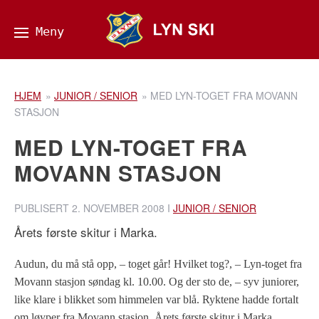
HJEM
»
JUNIOR / SENIOR
»
MED LYN-TOGET FRA MOVANN
STASJON
MED LYN-TOGET FRA
MOVANN STASJON
PUBLISERT
2. NOVEMBER 2008
I
JUNIOR / SENIOR
Årets første skitur i Marka.
Audun, du må stå opp, – toget går! Hvilket tog?, – Lyn-toget fra
Movann stasjon søndag kl. 10.00. Og der sto de, – syv juniorer,
like klare i blikket som himmelen var blå. Ryktene hadde fortalt
om løyper fra Movann stasjon. Årets første skitur i Marka,