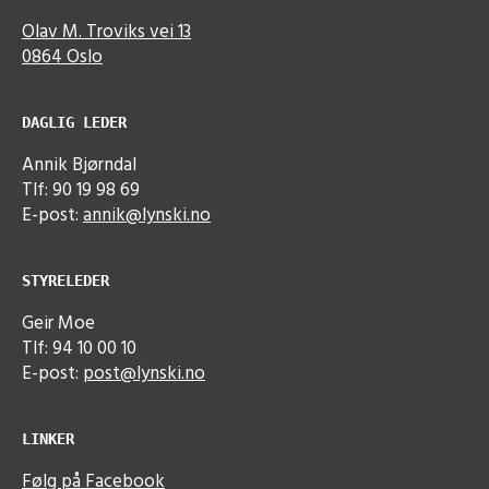
Olav M. Troviks vei 13
0864 Oslo
DAGLIG LEDER
Annik Bjørndal
Tlf: 90 19 98 69
E-post:
annik@lynski.no
STYRELEDER
Geir Moe
Tlf: 94 10 00 10
E-post:
post@lynski.no
LINKER
Følg på Facebook