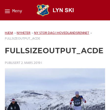
HJEM
»
NYHETER
»
NY STOR DAG I HOVEDLANDSRENNET
»
FULLSIZEOUTPUT_ACDE
FULLSIZEOUTPUT_ACDE
PUBLISERT
2. MARS 2019
I