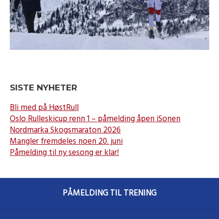
SISTE NYHETER
Bli med på HøstRull
Oslo Rulleskicup renn 1 – påmelding åpen iSonen
Nordmarka Skogsmaraton 2026
Mangler fremdeles noen 20. juni
Påmelding til ny sesong er klar!
PÅMELDING TIL TRENING