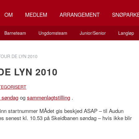
OM
MEDLEM
ARRANGEMENT
SNØPARK
Barneteam
Ungdomsteam
Junior/Senior
Langløp
TOUR DE LYN 2010
DE LYN 2010
TEGORISERT
te søndag
og
sammenlagtstilling
.
 inn startnummer MÅdet gis beskjed ASAP – til Audun
 senest kl. 10.53 på Skeidbanen søndag – hvis ikke blir