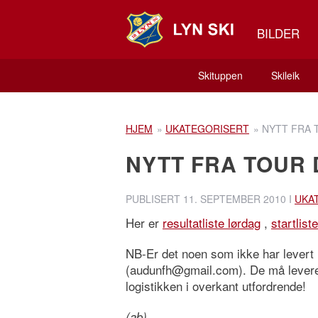
BILDER
Skituppen
Skileik
HJEM
»
UKATEGORISERT
»
NYTT FRA 
NYTT FRA TOUR 
PUBLISERT
11. SEPTEMBER 2010
I
UKA
Her er
resultatliste lørdag
,
startlis
NB-Er det noen som ikke har levert
(audunfh@gmail.com). De må leveres
logistikken i overkant utfordrende!
(ab)