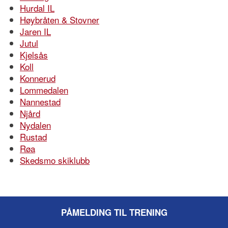
Hurdal IL
Høybråten & Stovner
Jaren IL
Jutul
Kjelsås
Koll
Konnerud
Lommedalen
Nannestad
Njård
Nydalen
Rustad
Røa
Skedsmo skiklubb
PÅMELDING TIL TRENING