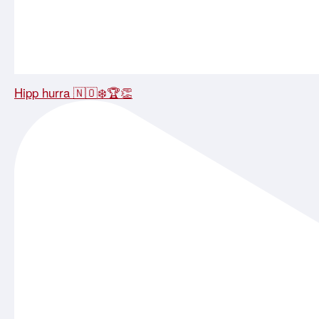
Hipp hurra 🇳🇴❄️🏆👏