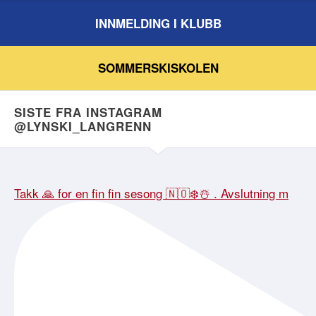
INNMELDING I KLUBB
SOMMERSKISKOLEN
SISTE FRA INSTAGRAM
@LYNSKI_LANGRENN
Takk 🙏 for en fin fin sesong 🇳🇴❄️☃️ . Avslutning m