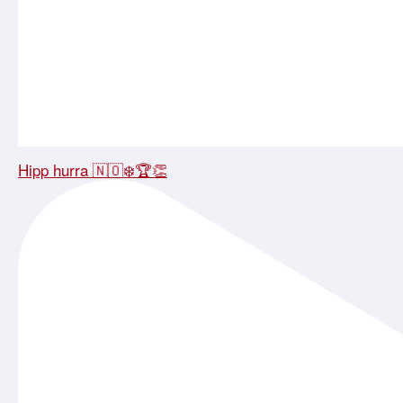
Hipp hurra 🇳🇴❄️🏆👏