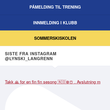
PÅMELDING TIL TRENING
INNMELDING I KLUBB
SOMMERSKISKOLEN
SISTE FRA INSTAGRAM
@LYNSKI_LANGRENN
Takk 🙏 for en fin fin sesong 🇳🇴❄️☃️ . Avslutning m