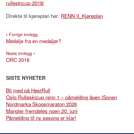
rulleskicup-2018/
Direkte til kjøreplan her.
RENN II_Kjøreplan
Forrige innlegg
Medalje fra en medaljør?
Neste innlegg
ORC 2018
SISTE NYHETER
Bli med på HøstRull
Oslo Rulleskicup renn 1 – påmelding åpen iSonen
Nordmarka Skogsmaraton 2026
Mangler fremdeles noen 20. juni
Påmelding til ny sesong er klar!