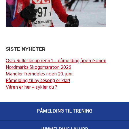
SISTE NYHETER
Oslo Rulleskicup renn 1 – påmelding åpen iSonen
Nordmarka Skogsmaraton 2026
Mangler fremdeles noen 20. juni
Påmelding til ny sesong er klar!
Våren er her – sykler du ?
PÅMELDING TIL TRENING