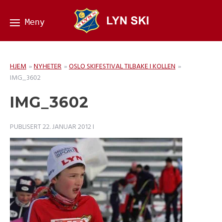
HJEM
»
NYHETER
»
OSLO SKIFESTIVAL TILBAKE I KOLLEN
»
IMG_3602
IMG_3602
PUBLISERT
22. JANUAR 2012
I