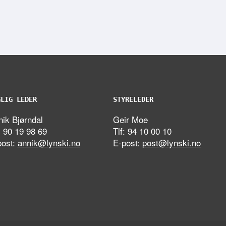
GLIG LEDER
STYRELEDER
ik Bjørndal
Geir Moe
: 90 19 98 69
Tlf: 94 10 00 10
post:
annik@lynski.no
E-post:
post@lynski.no