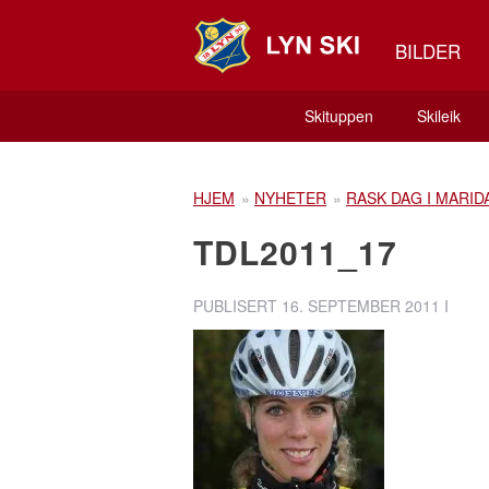
BILDER
Skituppen
Skileik
HJEM
»
NYHETER
»
RASK DAG I MARID
TDL2011_17
PUBLISERT
16. SEPTEMBER 2011
I