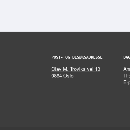
POST- OG BESØKSADRESSE
DA
Olav M. Troviks vei 13
Ann
0864 Oslo
Tlf
E-