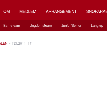
OM
MEDLEM
ARRANGEMENT
SNØPARK
Barneteam
Ungdomsteam
Junior/Senior
Langløp
ALEN
»
TDL2011_17