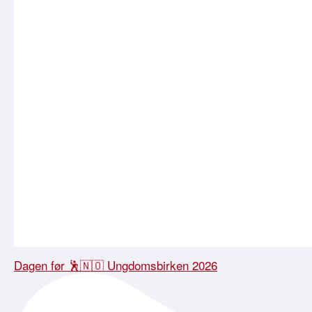
Dagen før 🕺🇳🇴 Ungdomsbirken 2026