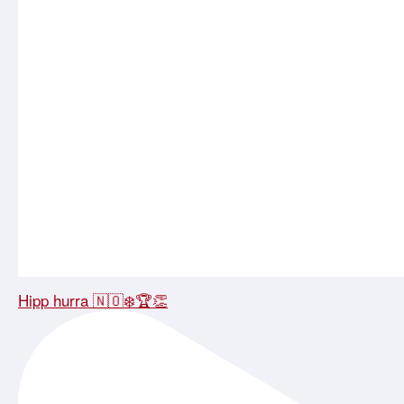
Hipp hurra 🇳🇴❄️🏆👏