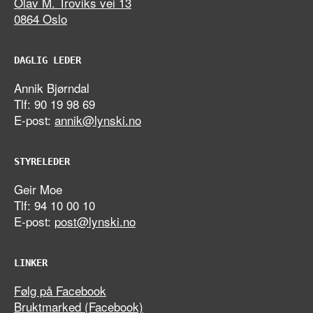
Olav M. Troviks vei 13
0864 Oslo
DAGLIG LEDER
Annik Bjørndal
Tlf: 90 19 98 69
E-post:
annik@lynski.no
STYRELEDER
Geir Moe
Tlf: 94 10 00 10
E-post:
post@lynski.no
LINKER
Følg på Facebook
Bruktmarked (Facebook)