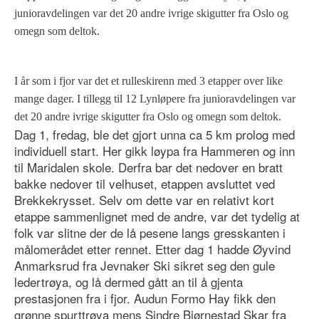
junioravdelingen var det 20 andre ivrige skigutter fra Oslo og
omegn som deltok.
I år som i fjor var det et rulleskirenn med 3 etapper over like
mange dager. I tillegg til 12 Lynløpere fra junioravdelingen var
det 20 andre ivrige skigutter fra Oslo og omegn som deltok.
Dag 1, fredag, ble det gjort unna ca
5 km
prolog med
individuell start. Her gikk løypa fra Hammeren og inn
til Maridalen skole. Derfra bar det nedover en bratt
bakke nedover til velhuset, etappen avsluttet ved
Brekkekrysset. Selv om dette var en relativt kort
etappe sammenlignet med de andre, var det tydelig at
folk var slitne der de lå pesene langs gresskanten i
målomerådet etter rennet. Etter dag 1 hadde Øyvind
Anmarksrud fra Jevnaker Ski sikret seg den gule
ledertrøya, og lå dermed gått an til å gjenta
prestasjonen fra i fjor. Audun Formo Hay fikk den
grønne spurttrøya mens Sindre Bjørnestad Skar fra