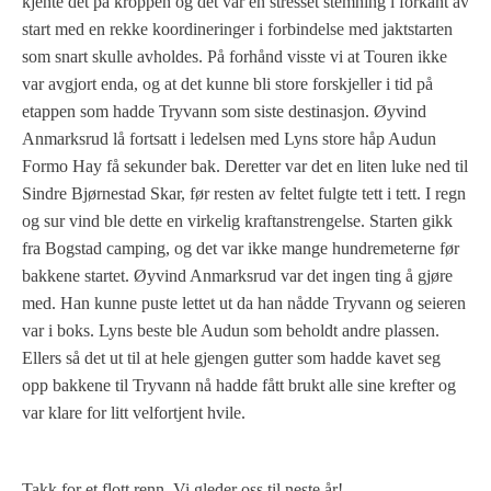
kjente det på kroppen og det var en stresset stemning i forkant av
start med en rekke koordineringer i forbindelse med jaktstarten
som snart skulle avholdes. På forhånd visste vi at Touren ikke
var avgjort enda, og at det kunne bli store forskjeller i tid på
etappen som hadde Tryvann som siste destinasjon. Øyvind
Anmarksrud lå fortsatt i ledelsen med Lyns store håp Audun
Formo Hay få sekunder bak. Deretter var det en liten luke ned til
Sindre Bjørnestad Skar, før resten av feltet fulgte tett i tett. I regn
og sur vind ble dette en virkelig kraftanstrengelse. Starten gikk
fra Bogstad camping, og det var ikke mange hundremeterne før
bakkene startet. Øyvind Anmarksrud var det ingen ting å gjøre
med. Han kunne puste lettet ut da han nådde Tryvann og seieren
var i boks. Lyns beste ble Audun som beholdt andre plassen.
Ellers så det ut til at hele gjengen gutter som hadde kavet seg
opp bakkene til Tryvann nå hadde fått brukt alle sine krefter og
var klare for litt velfortjent hvile.
Takk for et flott renn. Vi gleder oss til neste år!