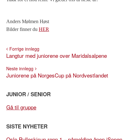
Anders Mølmen Høst
Bilder finner du
HER
Forrige innlegg
Langtur med juniorene over Maridalsalpene
Neste innlegg
Juniorene på NorgesCup på Nordvestlandet
JUNIOR / SENIOR
Gå til gruppe
SISTE NYHETER
Oslo Rulleskicup renn 1 – påmelding åpen iSonen