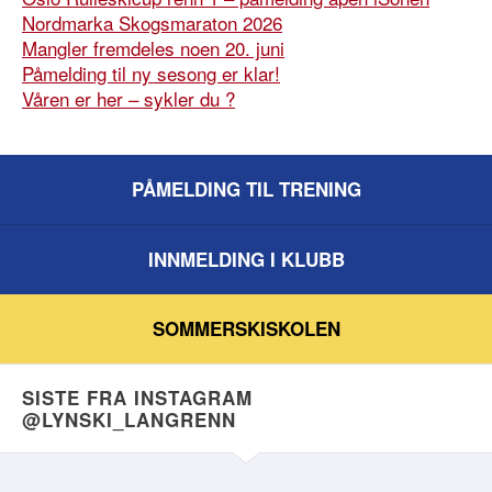
Nordmarka Skogsmaraton 2026
Mangler fremdeles noen 20. juni
Påmelding til ny sesong er klar!
Våren er her – sykler du ?
PÅMELDING TIL TRENING
INNMELDING I KLUBB
SOMMERSKISKOLEN
SISTE FRA INSTAGRAM
@LYNSKI_LANGRENN