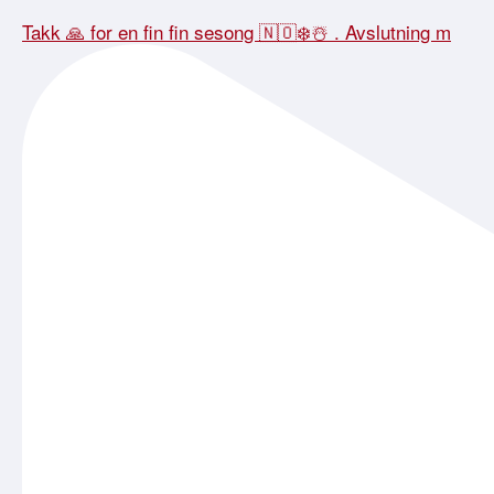
Takk 🙏 for en fin fin sesong 🇳🇴❄️☃️ . Avslutning m