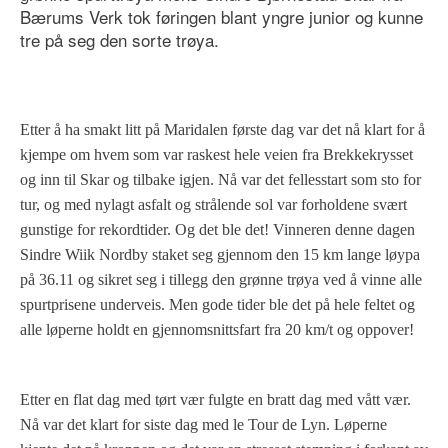
Bærums Verk tok føringen blant yngre junior og kunne
tre på seg den sorte trøya.
Etter å ha smakt litt på Maridalen første dag var det nå klart for å
kjempe om hvem som var raskest hele veien fra Brekkekrysset
og inn til Skar og tilbake igjen. Nå var det fellesstart som sto for
tur, og med nylagt asfalt og strålende sol var forholdene svært
gunstige for rekordtider. Og det ble det! Vinneren denne dagen
Sindre Wiik Nordby staket seg gjennom den
15 km
lange løypa
på 36.11 og sikret seg i tillegg den grønne trøya ved å vinne alle
spurtprisene underveis. Men gode tider ble det på hele feltet og
alle løperne holdt en gjennomsnittsfart fra
20 km/t
og oppover!
Etter en flat dag med tørt vær fulgte en bratt dag med vått vær.
Nå var det klart for siste dag med le Tour de Lyn. Løperne