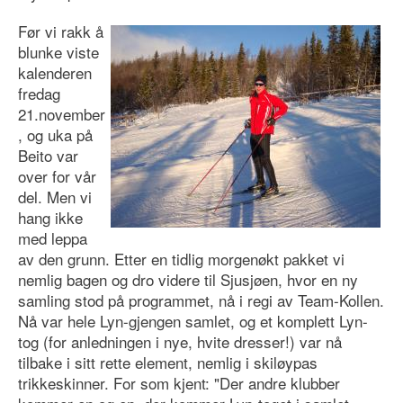
Før vi rakk å
blunke viste
kalenderen
fredag
21.november
, og uka på
Beito var
over for vår
del. Men vi
hang ikke
med leppa
av den grunn. Etter en tidlig morgenøkt pakket vi
nemlig bagen og dro videre til Sjusjøen, hvor en ny
samling stod på programmet, nå i regi av Team-Kollen.
Nå var hele Lyn-gjengen samlet, og et komplett Lyn-
tog (for anledningen i nye, hvite dresser!) var nå
tilbake i sitt rette element, nemlig i skiløypas
trikkeskinner. For som kjent: "Der andre klubber