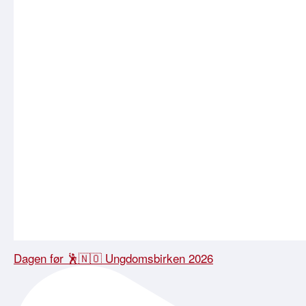
Dagen før 🕺🇳🇴 Ungdomsbirken 2026