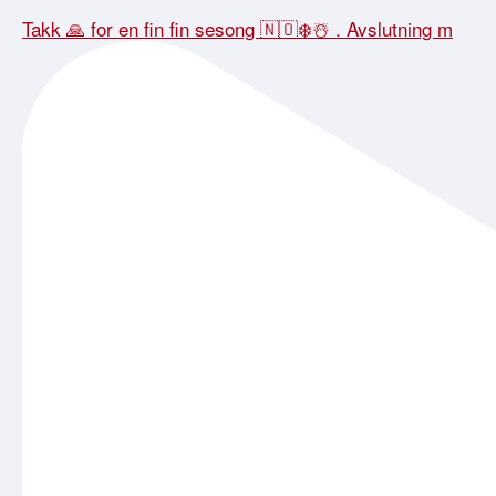
Takk 🙏 for en fin fin sesong 🇳🇴❄️☃️ . Avslutning m