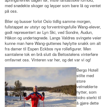
med snødekte skoger og løyper som bare lå og ventet
på oss.
Biler og busser forlot Oslo tidlig samme morgen,
fullstappet av utstyr og forventningsfulle Wang-elever,
godt representert av Lyn Ski, ved Sondre, Audun,
Håkon og undertegnede. Langs Valdres svingete veier
kunne man høre Wang-guttenes høylytte snakk om alt
fra damer til Espen Eckbos nye rollefigurer. Men
samtalene tok en brå slutt da Beitostølens vinterføre
omfavnet oss. Vinteren var her, og det var vi og!
Bergo Hotell
stilte med
store
velmøblerte
hytter, som
bidro sterkt til
å gjøre dette