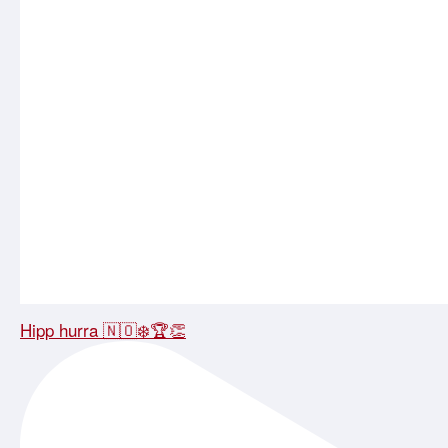
Hipp hurra 🇳🇴❄️🏆👏