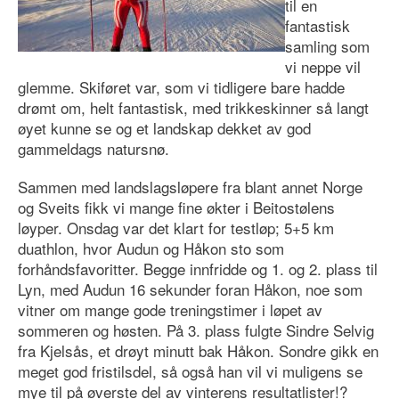
til en
fantastisk
samling som
vi neppe vil
glemme. Skiføret var, som vi tidligere bare hadde
drømt om, helt fantastisk, med trikkeskinner så langt
øyet kunne se og et landskap dekket av god
gammeldags natursnø.
Sammen med landslagsløpere fra blant annet Norge
og Sveits fikk vi mange fine økter i Beitostølens
løyper. Onsdag var det klart for testløp; 5+5 km
duathlon, hvor Audun og Håkon sto som
forhåndsfavoritter. Begge innfridde og 1. og 2. plass til
Lyn, med Audun 16 sekunder foran Håkon, noe som
vitner om mange gode treningstimer i løpet av
sommeren og høsten. På 3. plass fulgte Sindre Selvig
fra Kjelsås, et drøyt minutt bak Håkon. Sondre gikk en
meget god fristilsdel, så også han vil vi muligens se
mye til på øverste del av vinterens resultatlister!?