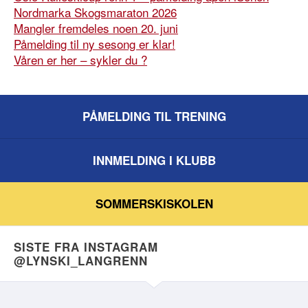
Nordmarka Skogsmaraton 2026
Mangler fremdeles noen 20. juni
Påmelding til ny sesong er klar!
Våren er her – sykler du ?
PÅMELDING TIL TRENING
INNMELDING I KLUBB
SOMMERSKISKOLEN
SISTE FRA INSTAGRAM
@LYNSKI_LANGRENN