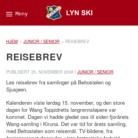
HJEM
»
JUNIOR / SENIOR
»
REISEBREV
REISEBREV
PUBLISERT
25. NOVEMBER 2008
I
JUNIOR / SENIOR
Les reisebrev fra samlinger på Beitostølen og
Sjusjøen.
Kalenderen viste lørdag 15. november, og den store
dagen for Wang Toppidretts langrennsløpere var
kommet. Dagen vi hadde gledet oss til siden fjorårets
Wang-samling i Kiruna. Det var tid for årets samling,
med Beitostølen som reisemål. TV-bildene, fra
åpningsrennet dagen før, viste fantastiske forhold,