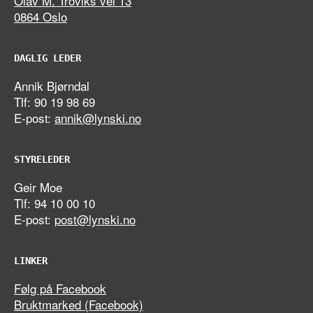
Olav M. Troviks vei 13
0864 Oslo
DAGLIG LEDER
Annik Bjørndal
Tlf: 90 19 98 69
E-post:
annik@lynski.no
STYRELEDER
Geir Moe
Tlf: 94 10 00 10
E-post:
post@lynski.no
LINKER
Følg på Facebook
Bruktmarked (Facebook)