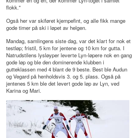
kommer en og en, der kommer Lyn-toget i samlet
flokk."
Også her var skiføret kjempefint, og alle fikk mange
gode timer på ski i løpet av helgen.
Mandag, samlingens siste dag, var det klart for nok et
testløp; fristil, 5 km for jentene og 10 km for gutta. I
Natrudstilens lysløyper leverte Lyn-løpere nok en gang
gode løp og ble den dominerende klubben i
gutteklassen med 4 blant de 9 beste. Best ble Audun
og Vegard på henholdsvis 3. og 5. plass. Også på
jentenes 5 km ble det levert gode løp av Lyn, ved
Karina og Mari.