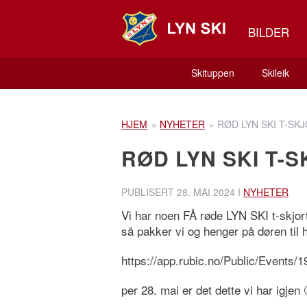
BILDER
Skituppen
Skileik
HJEM
»
NYHETER
»
RØD LYN SKI T-SK
RØD LYN SKI T-
PUBLISERT
28. MAI 2024
I
NYHETER
Vi har noen FÅ røde LYN SKI t-skjorte
så pakker vi og henger på døren til 
https://app.rubic.no/Public/Events/
per 28. mai er det dette vi har igjen 