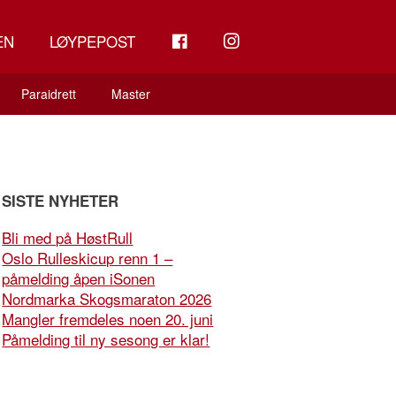
FB
INSTAGRAM
EN
LØYPEPOST
Paraidrett
Master
SISTE NYHETER
Bli med på HøstRull
Oslo Rulleskicup renn 1 –
påmelding åpen iSonen
Nordmarka Skogsmaraton 2026
Mangler fremdeles noen 20. juni
Påmelding til ny sesong er klar!