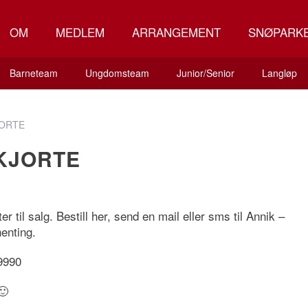
OM
MEDLEM
ARRANGEMENT
SNØPARK
Barneteam
Ungdomsteam
Junior/Senior
Langløp
JORTE
SKJORTE
r til salg. Bestill her, send en mail eller sms til Annik –
henting.
19990
🙂