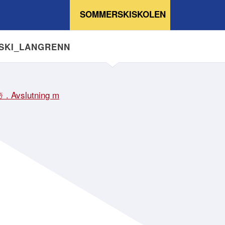
SOMMERSKISKOLEN
NSKI_LANGRENN
☃️ . Avslutning m