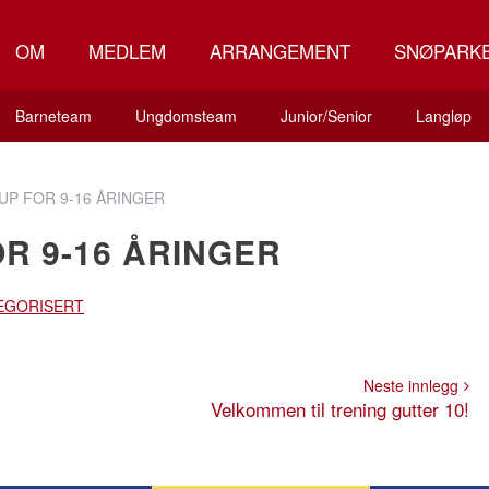
OM
MEDLEM
ARRANGEMENT
SNØPARK
Barneteam
Ungdomsteam
Junior/Senior
Langløp
UP FOR 9-16 ÅRINGER
R 9-16 ÅRINGER
EGORISERT
Neste innlegg
Velkommen til trening gutter 10!