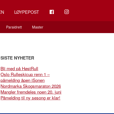
FB
INSTAGRAM
EN
LØYPEPOST
Paraidrett
Master
SISTE NYHETER
Bli med på HøstRull
Oslo Rulleskicup renn 1 –
påmelding åpen iSonen
Nordmarka Skogsmaraton 2026
Mangler fremdeles noen 20. juni
Påmelding til ny sesong er klar!