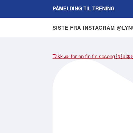
PÅMELDING TIL TRENING
SISTE FRA INSTAGRAM @LY
Takk 🙏 for en fin fin sesong 🇳🇴❄️