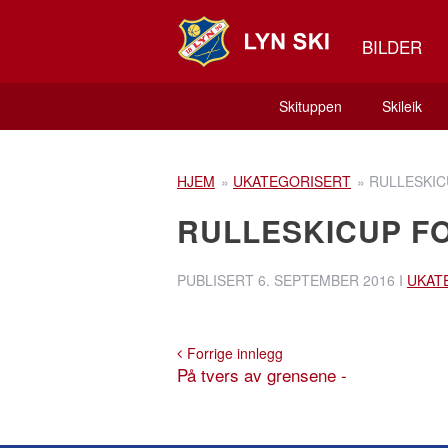
BILDER
Skituppen
Skileik
HJEM
»
UKATEGORISERT
»
RULLESKIC
RULLESKICUP FO
PUBLISERT
6. SEPTEMBER 2016
I
UKAT
Forrige innlegg
På tvers av grensene -