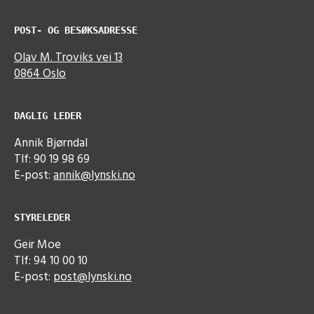
POST- OG BESØKSADRESSE
Olav M. Troviks vei 13
0864 Oslo
DAGLIG LEDER
Annik Bjørndal
Tlf: 90 19 98 69
E-post:
annik@lynski.no
STYRELEDER
Geir Moe
Tlf: 94 10 00 10
E-post:
post@lynski.no