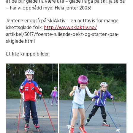
at de blir glade i å være ute – glade i å gå på ski, ja se da
– har vi oppnådd mye! Heia jenter 2005!
Jentene er også på SkiAktiv – en nettavis for mange
idrettsglade folk:
http://www.skiaktiv.no/
artikkel/5017/foerste-
rullende-oekt-og-starten-paa-
skiglede.html
Et lite knippe bilder: