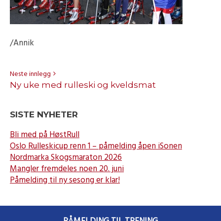
/Annik
Neste innlegg
Ny uke med rulleski og kveldsmat
SISTE NYHETER
Bli med på HøstRull
Oslo Rulleskicup renn 1 – påmelding åpen iSonen
Nordmarka Skogsmaraton 2026
Mangler fremdeles noen 20. juni
Påmelding til ny sesong er klar!