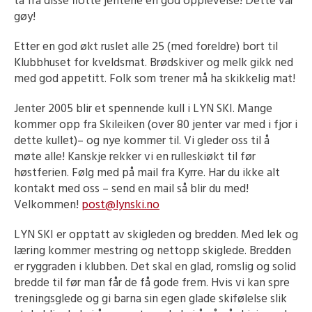
ta fra disse flotte jentene en god opplevelse! Dette var
gøy!
Etter en god økt ruslet alle 25 (med foreldre) bort til
Klubbhuset for kveldsmat. Brødskiver og melk gikk ned
med god appetitt. Folk som trener må ha skikkelig mat!
Jenter 2005 blir et spennende kull i LYN SKI. Mange
kommer opp fra Skileiken (over 80 jenter var med i fjor i
dette kullet)– og nye kommer til. Vi gleder oss til å
møte alle! Kanskje rekker vi en rulleskiøkt til før
høstferien. Følg med på mail fra Kyrre. Har du ikke alt
kontakt med oss – send en mail så blir du med!
Velkommen!
post@lynski.no
LYN SKI er opptatt av skigleden og bredden. Med lek og
læring kommer mestring og nettopp skiglede. Bredden
er ryggraden i klubben. Det skal en glad, romslig og solid
bredde til før man får de få gode frem. Hvis vi kan spre
treningsglede og gi barna sin egen glade skifølelse slik