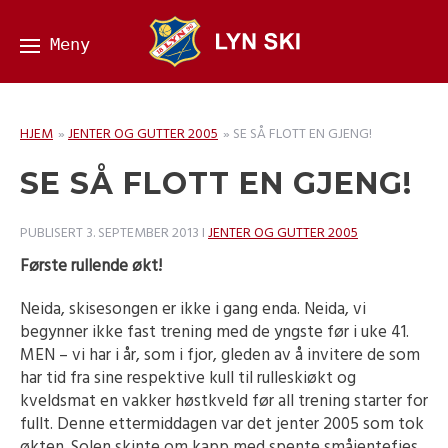
HJEM
»
JENTER OG GUTTER 2005
»
SE SÅ FLOTT EN GJENG!
SE SÅ FLOTT EN GJENG!
PUBLISERT
3. SEPTEMBER 2013
I
JENTER OG GUTTER 2005
Første rullende økt!
Neida, skisesongen er ikke i gang enda. Neida, vi
begynner ikke fast trening med de yngste før i uke 41.
MEN – vi har i år, som i fjor, gleden av å invitere de som
har tid fra sine respektive kull til rulleskiøkt og
kveldsmat en vakker høstkveld før all trening starter for
fullt. Denne ettermiddagen var det jenter 2005 som tok
økten. Solen skinte om kapp med spente småjentefjes.