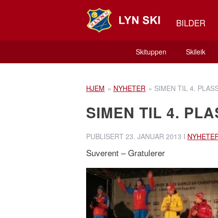
BILDER
Skituppen
Skileik
HJEM
»
NYHETER
»
SIMEN TIL 4. PLASS
SIMEN TIL 4. PLA
PUBLISERT
23. JANUAR 2013
I
NYHETE
Suverent – Gratulerer