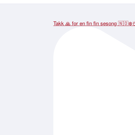
Takk 🙏 for en fin fin sesong 🇳🇴❄️