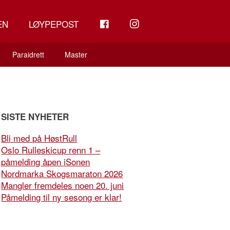
FB
INSTAGRAM
EN
LØYPEPOST
Paraidrett
Master
SISTE NYHETER
Bli med på HøstRull
Oslo Rulleskicup renn 1 –
påmelding åpen iSonen
Nordmarka Skogsmaraton 2026
Mangler fremdeles noen 20. juni
Påmelding til ny sesong er klar!