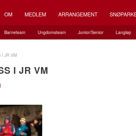
OM
MEDLEM
ARRANGEMENT
SNØPARK
Barneteam
Ungdomsteam
Junior/Senior
Langløp
 I JR VM
SS I JR VM
R