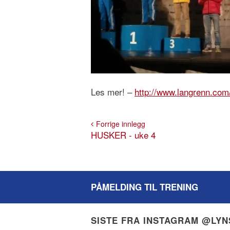
Les mer! –
http://www.langrenn.com
Forrige innlegg
HUSKER - uke 4
PÅMELDING TIL TRENING
SISTE FRA INSTAGRAM @LY