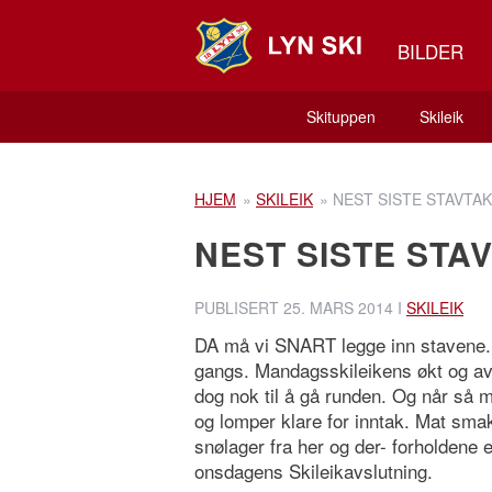
BILDER
Skituppen
Skileik
HJEM
»
SKILEIK
»
NEST SISTE STAVTAK
NEST SISTE STA
PUBLISERT
25. MARS 2014
I
SKILEIK
DA må vi SNART legge inn stavene. S
gangs. Mandagsskileikens økt og av
dog nok til å gå runden. Og når så m
og lomper klare for inntak. Mat smake
snølager fra her og der- forholdene 
onsdagens Skileikavslutning.