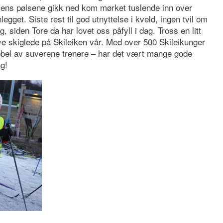
g mens pølsene gikk ned kom mørket tuslende inn over
egget. Siste rest til god utnyttelse i kveld, ingen tvil om
, siden Tore da har lovet oss påfyll i dag. Tross en litt
e skiglede på Skileiken vår. Med over 500 Skileikunger
obbel av suverene trenere – har det vært mange gode
ng!