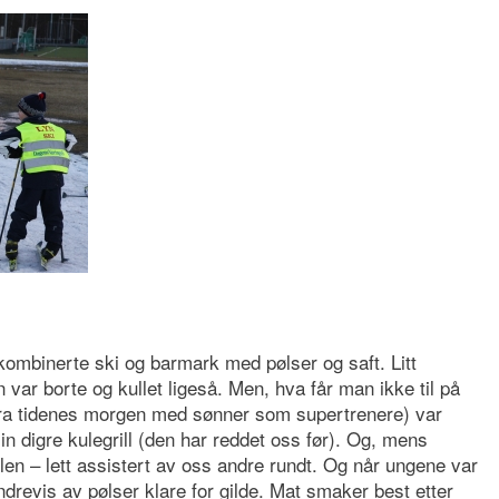
 kombinerte ski og barmark med pølser og saft. Litt
llen var borte og kullet ligeså. Men, hva får man ikke til på
 fra tidenes morgen med sønner som supertrenere) var
 digre kulegrill (den har reddet oss før). Og, mens
llen – lett assistert av oss andre rundt. Og når ungene var
hundrevis av pølser klare for gilde. Mat smaker best etter