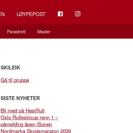
FB
INSTAGRAM
EN
LØYPEPOST
Paraidrett
Master
SKILEIK
Gå til gruppe
SISTE NYHETER
Bli med på HøstRull
Oslo Rulleskicup renn 1 –
påmelding åpen iSonen
Nordmarka Skogsmaraton 2026