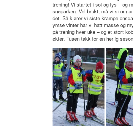
trening! Vi startet i sol og lys – o
snøparken. Vel brukt, må vi si om anl
det. Så kjører vi siste krampe onsdag
ymse vinter har vi hatt masse og my
på trening hver uke – og et stort k
økter. Tusen takk for en herlig seso