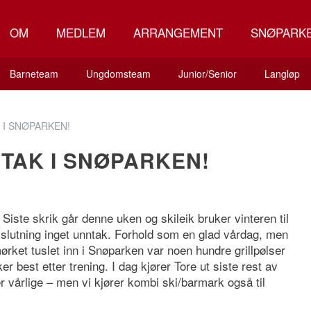
OM
MEDLEM
ARRANGEMENT
SNØPARK
Barneteam
Ungdomsteam
Junior/Senior
Langløp
 I SNØPARKEN!
VTAK I SNØPARKEN!
iste skrik går denne uken og skileik bruker vinteren til
slutning inget unntak. Forhold som en glad vårdag, men
ørket tuslet inn i Snøparken var noen hundre grillpølser
r best etter trening. I dag kjører Tore ut siste rest av
er vårlige – men vi kjører kombi ski/barmark også til