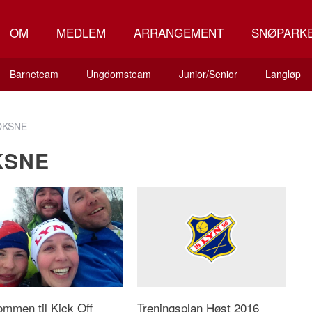
OM
MEDLEM
ARRANGEMENT
SNØPARK
Barneteam
Ungdomsteam
Junior/Senior
Langløp
OKSNE
KSNE
ommen til Kick Off
Treningsplan Høst 2016