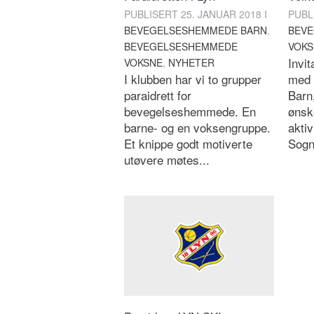
PUBLISERT
25. JANUAR 2018
I
PUBL
BEVEGELSESHEMMEDE BARN
,
BEV
BEVEGELSESHEMMEDE
VOKS
Invit
VOKSNE
,
NYHETER
I klubben har vi to grupper
med 
paraidrett for
Barn
bevegelseshemmede. En
ønsk
barne- og en voksengruppe.
aktiv
Et knippe godt motiverte
Sogn
utøvere møtes...