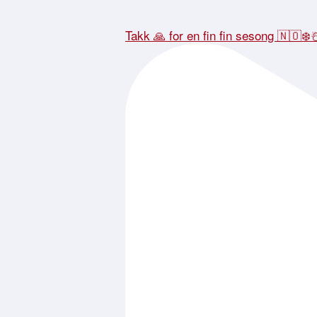
Takk 🙏 for en fin fin sesong 🇳🇴❄️