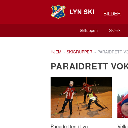
BILDER
Skituppen
Skileik
HJEM
»
SKIGRUPPER
»
PARAIDRETT V
PARAIDRETT VO
Paraidretten i Lyn
Velk