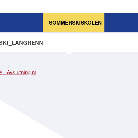
SOMMERSKISKOLEN
NSKI_LANGRENN
☃️ . Avslutning m