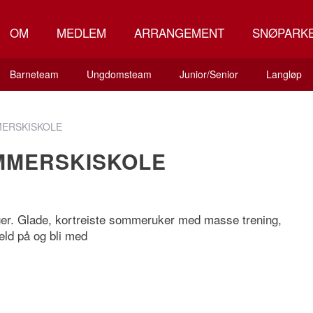
OM
MEDLEM
ARRANGEMENT
SNØPARK
Barneteam
Ungdomsteam
Junior/Senior
Langløp
ERSKISKOLE
MMERSKISKOLE
nger. Glade, kortreiste sommeruker med masse trening,
eld på og bli med