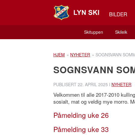
BILDER
Skituppen
Skileik
HJEM
»
NYHETER
»
SOGNSVANN SOMM
SOGNSVANN SO
PUBLISERT
22. APRIL 2025
I
NYHETER
Velkommen til alle 2017-2010 kulli
sosialt, mat og veldig mye morro. M
Påmelding uke 26
Påmelding uke 33