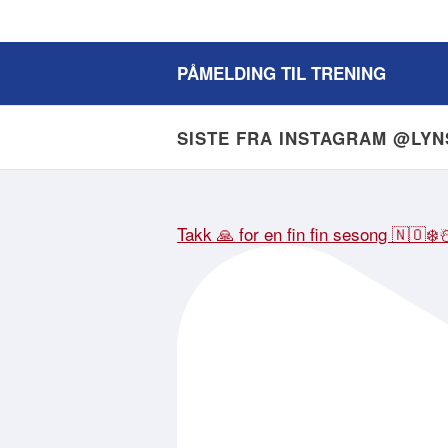
PÅMELDING TIL TRENING
SISTE FRA INSTAGRAM @LY
Takk 🙏 for en fin fin sesong 🇳🇴❄️