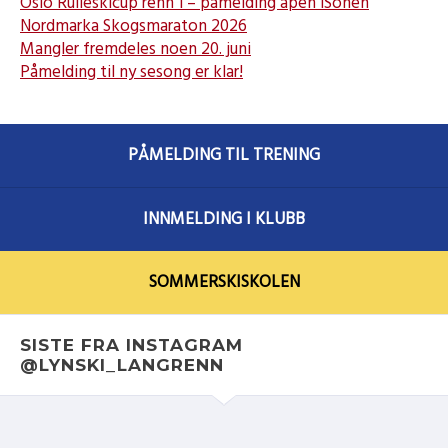
Oslo Rulleskicup renn 1 – påmelding åpen iSonen
Nordmarka Skogsmaraton 2026
Mangler fremdeles noen 20. juni
Påmelding til ny sesong er klar!
PÅMELDING TIL TRENING
INNMELDING I KLUBB
SOMMERSKISKOLEN
SISTE FRA INSTAGRAM
@LYNSKI_LANGRENN