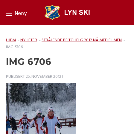
HJEM
»
NYHETER
»
STRÅLENDE BEITOHELG 2012 NÅ MED FILMEN
»
IMG 6706
IMG 6706
PUBLISERT
25. NOVEMBER 2012
I