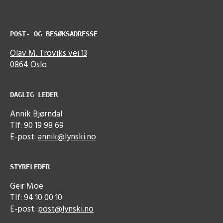
POST- OG BESØKSADRESSE
Olav M. Troviks vei 13
0864 Oslo
DAGLIG LEDER
Annik Bjørndal
Tlf: 90 19 98 69
E-post:
annik@lynski.no
STYRELEDER
Geir Moe
Tlf: 94 10 00 10
E-post:
post@lynski.no