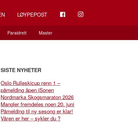
FB
INSTAGRAM
EN
LØYPEPOST
Paraidrett
Master
SISTE NYHETER
Oslo Rulleskicup renn 1 –
påmelding åpen iSonen
Nordmarka Skogsmaraton 2026
Mangler fremdeles noen 20. juni
Påmelding til ny sesong er klar!
Våren er her – sykler du ?