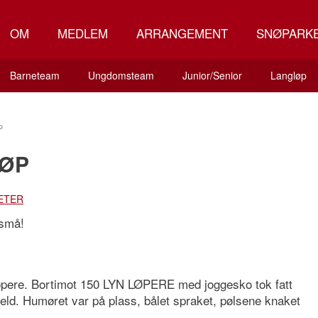
OM
MEDLEM
ARRANGEMENT
SNØPARK
Barneteam
Ungdomsteam
Junior/Senior
Langløp
P
LØP
ETER
 små!
 løpere. Bortimot 150 LYN LØPERE med joggesko tok fatt
eld. Humøret var på plass, bålet spraket, pølsene knaket