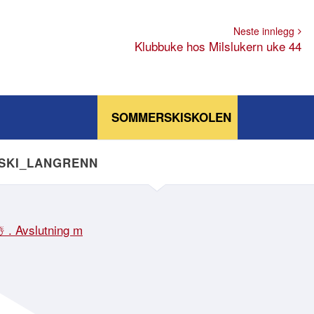
Neste innlegg
Klubbuke hos Milslukern uke 44
SOMMERSKISKOLEN
NSKI_LANGRENN
☃️ . Avslutning m