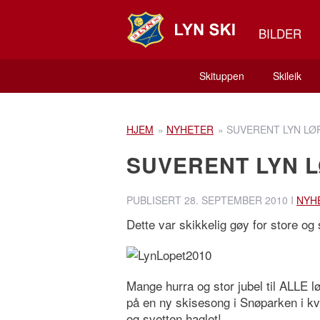
BILDER
Skituppen
Skileik
HJEM
»
NYHETER
»
SUVERENT LYN LØ
SUVERENT LYN 
PUBLISERT
28. SEPTEMBER 2010
I
NYH
Dette var skikkelig gøy for store og
Mange hurra og stor jubel til ALLE
på en ny skisesong i Snøparken i kv
og svetten haglet!