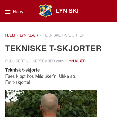
HJEM
»
LYN KLÆR
»
TEKNISKE T-SKJORTER
TEKNISKE T-SKJORTER
PUBLISERT
25. SEPTEMBER 2009
I
LYN KLÆR
Teknisk t-skjorte
Fåes kjøpt hos Milsluker’n. Ulike str.
Fin t-skjorte!