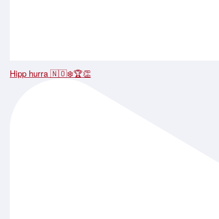
Hipp hurra 🇳🇴❄️🏆👏