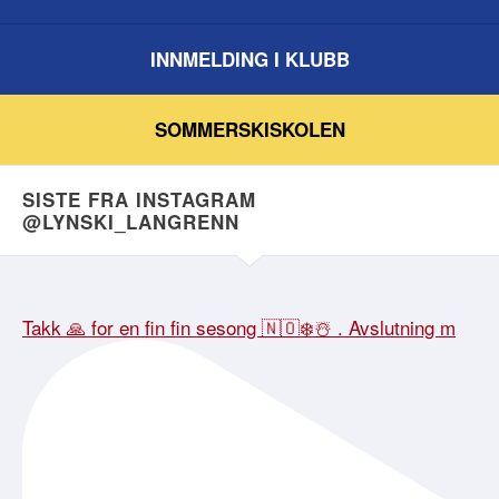
INNMELDING I KLUBB
SOMMERSKISKOLEN
SISTE FRA INSTAGRAM
@LYNSKI_LANGRENN
Takk 🙏 for en fin fin sesong 🇳🇴❄️☃️ . Avslutning m