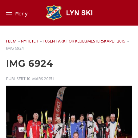
HJEM
»
NYHETER
»
TUSEN TAKK FOR KLUBBMESTERSKAPET 2015
»
IMG 6924
IMG 6924
PUBLISERT
10. MARS 2015
I