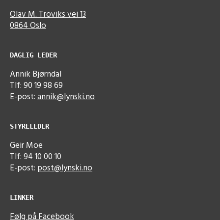
Olav M. Troviks vei 13
0864 Oslo
DAGLIG LEDER
Annik Bjørndal
Tlf: 90 19 98 69
E-post:
annik@lynski.no
STYRELEDER
Geir Moe
Tlf: 94 10 00 10
E-post:
post@lynski.no
LINKER
Følg på Facebook