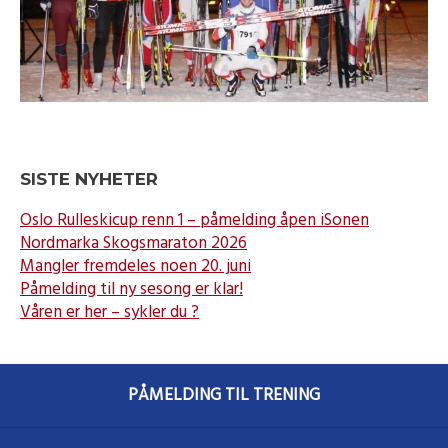
SISTE NYHETER
Oslo Rulleskicup renn 1 – påmelding åpen iSonen
Nordmarka Skogsmaraton 2026
Mangler fremdeles noen 20. juni
Påmelding til ny sesong er klar!
Våren er her – sykler du ?
PÅMELDING TIL TRENING