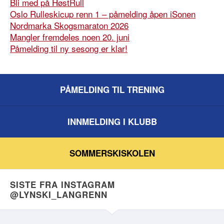
Bli med på HøstRull
Oslo Rulleskicup renn 1 – påmelding åpen iSonen
Nordmarka Skogsmaraton 2026
Mangler fremdeles noen 20. juni
Påmelding til ny sesong er klar!
PÅMELDING TIL TRENING
INNMELDING I KLUBB
SOMMERSKISKOLEN
SISTE FRA INSTAGRAM
@LYNSKI_LANGRENN