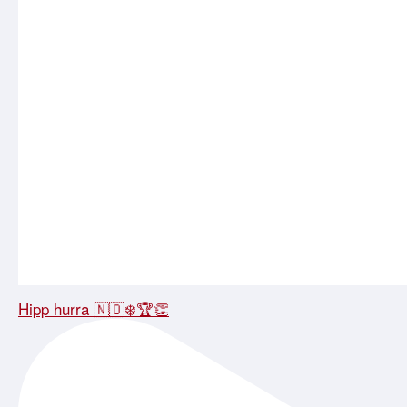
Hipp hurra 🇳🇴❄️🏆👏