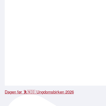
Dagen før 🕺🇳🇴 Ungdomsbirken 2026