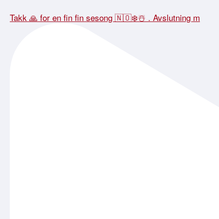
Takk 🙏 for en fin fin sesong 🇳🇴❄️☃️ . Avslutning m