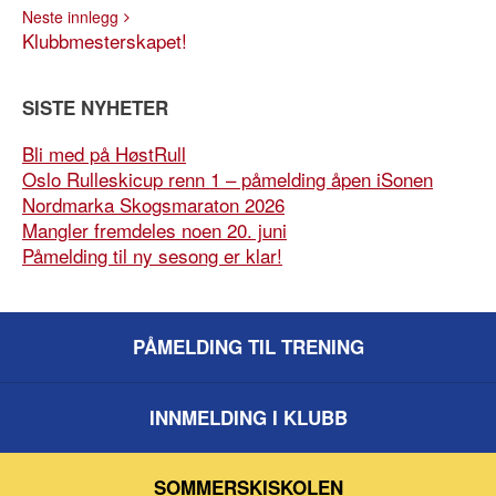
Neste innlegg
Klubbmesterskapet!
SISTE NYHETER
Bli med på HøstRull
Oslo Rulleskicup renn 1 – påmelding åpen iSonen
Nordmarka Skogsmaraton 2026
Mangler fremdeles noen 20. juni
Påmelding til ny sesong er klar!
PÅMELDING TIL TRENING
INNMELDING I KLUBB
SOMMERSKISKOLEN