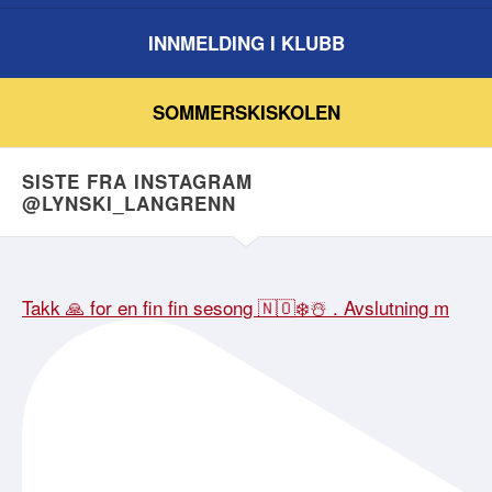
INNMELDING I KLUBB
SOMMERSKISKOLEN
SISTE FRA INSTAGRAM
@LYNSKI_LANGRENN
Takk 🙏 for en fin fin sesong 🇳🇴❄️☃️ . Avslutning m