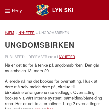
HJEM
»
NYHETER
»
UNGDOMSBIRKEN
UNGDOMSBIRKEN
PUBLISERT
9. DESEMBER 2010
I
NYHETER
Nå er det tid for å tenke på ungdomsbirken! Den går
av stabelen 13. mars 2011.
Allerede nå må det bookes for overnatting. Husk at
dere må selv melde dere på, direkte til
birkebeinerarrangørene (se vedlegg). Overnatting
bookes via vårt interne system: påmelding/påmelding
renn. Her er det to alternativer: 1- og 2 overnattinger.
Les vedleggene
her
og
her
.