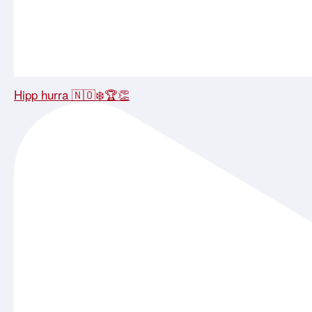
Hipp hurra 🇳🇴❄️🏆👏